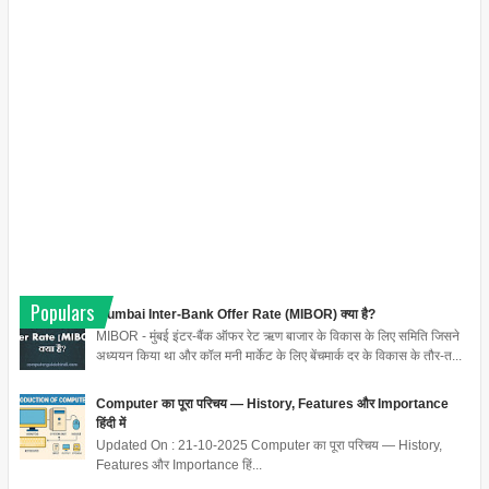
Populars
Mumbai Inter-Bank Offer Rate (MIBOR) क्या है?
MIBOR - मुंबई इंटर-बैंक ऑफर रेट ऋण बाजार के विकास के लिए समिति जिसने
अध्ययन किया था और कॉल मनी मार्केट के लिए बेंचमार्क दर के विकास के तौर-त...
Computer का पूरा परिचय — History, Features और Importance
हिंदी में
Updated On : 21-10-2025 Computer का पूरा परिचय — History,
Features और Importance हिं...