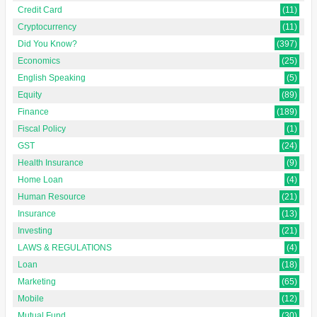
Credit Card
(11)
Cryptocurrency
(11)
Did You Know?
(397)
Economics
(25)
English Speaking
(5)
Equity
(89)
Finance
(189)
Fiscal Policy
(1)
GST
(24)
Health Insurance
(9)
Home Loan
(4)
Human Resource
(21)
Insurance
(13)
Investing
(21)
LAWS & REGULATIONS
(4)
Loan
(18)
Marketing
(65)
Mobile
(12)
Mutual Fund
(30)