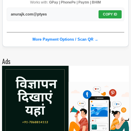
Works with:
GPay | PhonePe | Paytm | BHIM
anurajk.com@ptyes
COPY ID
More Payment Options / Scan QR →
Ads