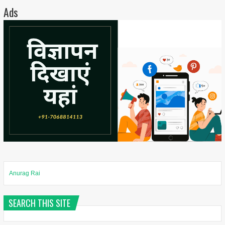
Ads
Anurag Rai
SEARCH THIS SITE