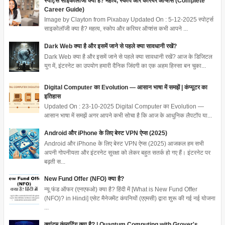
स्पोर्ट्स साइकोलॉजी क्या है? महत्व, स्कोप और करियर ऑप्शंस (Complete
Career Guide)
Image by Clayton from Pixabay Updated On : 5-12-2025 स्पोर्ट्स
साइकोलॉजी क्या है? महत्व, स्कोप और करियर ऑप्शंस कभी आपने ...
Dark Web क्या है और इसमें जाने से पहले क्या सावधानी रखें?
Dark Web क्या है और इसमें जाने से पहले क्या सावधानी रखें? आज के डिजिटल
युग में, इंटरनेट का उपयोग हमारी दैनिक जिंदगी का एक अहम हिस्सा बन चुका...
Digital Computer का Evolution — आसान भाषा में समझें | कंप्यूटर का
इतिहास
Updated On : 23-10-2025 Digital Computer का Evolution —
आसान भाषा में समझें अगर आपने कभी सोचा है कि आज के आधुनिक लैपटॉप या...
Android और iPhone के लिए बेस्ट VPN ऐप्स (2025)
Android और iPhone के लिए बेस्ट VPN ऐप्स (2025) आजकल हम सभी
अपनी गोपनीयता और इंटरनेट सुरक्षा को लेकर बहुत सतर्क हो गए हैं। इंटरनेट पर
बढ़ती स...
New Fund Offer (NFO) क्या है?
न्यू फंड ऑफर (एनएफओ) क्या है? हिंदी में [What is New Fund Offer
(NFO)? in Hindi] एसेट मैनेजमेंट कंपनियों (एएमसी) द्वारा शुरू की गई नई योजना
...
क्वांटम कंप्यूटिंग क्या है? | Quantum Computing with Grover's