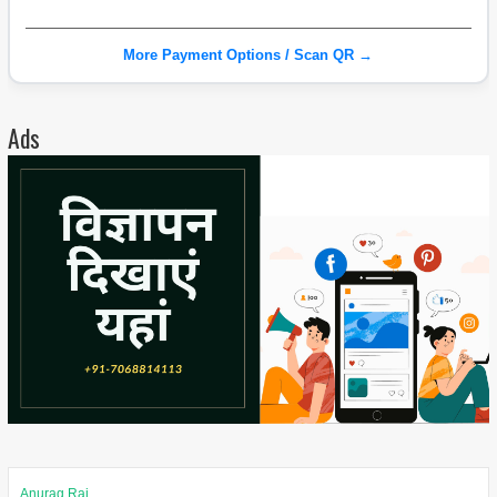
More Payment Options / Scan QR →
Ads
Anurag Rai