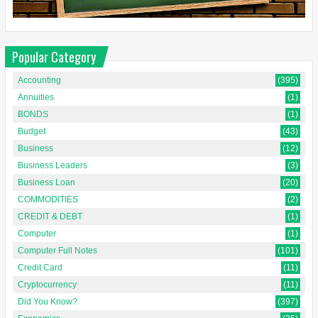
Popular Category
Accounting
(395)
Annuities
(1)
BONDS
(1)
Budget
(43)
Business
(12)
Business Leaders
(3)
Business Loan
(20)
COMMODITIES
(2)
CREDIT & DEBT
(1)
Computer
(1)
Computer Full Notes
(101)
Credit Card
(11)
Cryptocurrency
(11)
Did You Know?
(397)