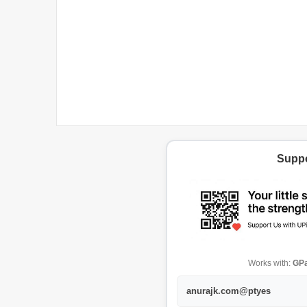
Suppo
Works with:
GPa
anurajk.com@ptyes