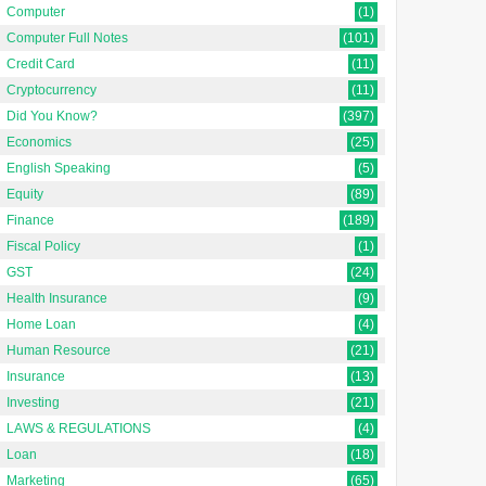
Computer
(1)
Computer Full Notes
(101)
Credit Card
(11)
Cryptocurrency
(11)
Did You Know?
(397)
Economics
(25)
English Speaking
(5)
Equity
(89)
Finance
(189)
Fiscal Policy
(1)
GST
(24)
Health Insurance
(9)
Home Loan
(4)
Human Resource
(21)
Insurance
(13)
Investing
(21)
LAWS & REGULATIONS
(4)
Loan
(18)
Marketing
(65)