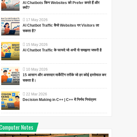
AI Chatbots किन Websites को Prefer करते हैं और
क्यों?
17
May
2026
AI Chatbot Traffic कैसे Websites पर Visitors ला
सकता है?
15
May
2026
AI Chatbot Traffic के फायदे जो अभी से समझना जरूरी है
10
May
2026
15 आसान और असरदार मार्केटिंग तरीके जो हर कोई इस्तेमाल कर
सकता है।
22
Mar
2026
Decision Making in C++ | C++ में निर्णय नियंत्रण
Manual और Computerized
Producer Surplus क्या है?
Accounting के बीच अंतर क्या
है?
अर्थशास्त्र में उत्पादक अधिशेष को
समझना [Understanding
Computer Notes
Manual और Computerized
Producer Surplus in
Accounting के बीच अंतर क्या है? 🔍
Economics In Hindi]अर्थशा...