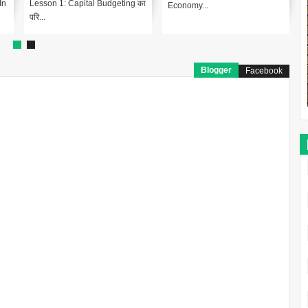
In
Lesson 1: Capital Budgeting का
Economy...
परि...
Blogger
Facebook