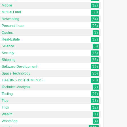
Mobile
(12)
Mutual Fund
(30)
Networking
(64)
Personal Loan
(23)
Quotes
(7)
Real-Estate
(17)
Science
(6)
Security
(16)
Shipping
(66)
Software-Development
(29)
Space Technology
(26)
TRADING INSTRUMENTS
(20)
Technical Analysis
(7)
Testing
(21)
Tips
(13)
Trick
(12)
Wealth
(1)
WhatsApp
(4)