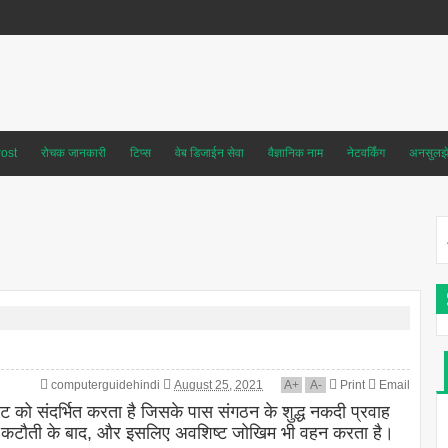
ost
रोचक जानकारी
टिप्स
वेब डिजाईन सेवा
वैज्ञानिक नाम
नेटवर्किंग
अनसुलझे 
computerguidehindi
August 25, 2021
A
+
A
-
Print
Email
 को संदर्भित करता है जिसके पास संगठन के शुद्ध नकदी प्रवाह
ावों की कटौती के बाद, और इसलिए अवशिष्ट जोखिम भी वहन करता है।