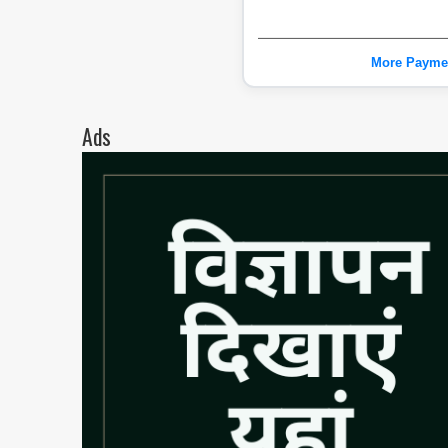
More Payme
Ads