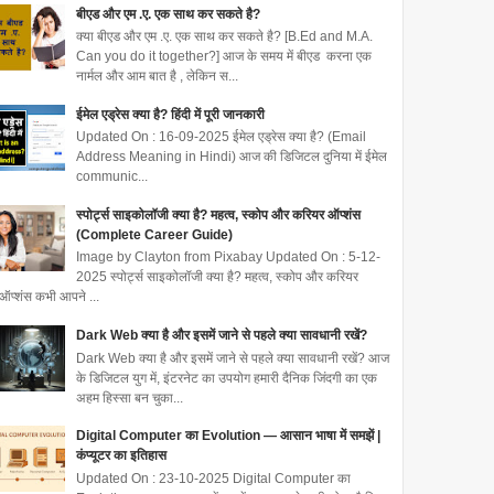
बीएड और एम .ए. एक साथ कर सकते है?
क्या बीएड और एम .ए. एक साथ कर सकते है? [B.Ed and M.A.
Can you do it together?] आज के समय में बीएड करना एक
नार्मल और आम बात है , लेकिन स...
ईमेल एड्रेस क्या है? हिंदी में पूरी जानकारी
Updated On : 16-09-2025 ईमेल एड्रेस क्या है? (Email
Address Meaning in Hindi) आज की डिजिटल दुनिया में ईमेल
communic...
स्पोर्ट्स साइकोलॉजी क्या है? महत्व, स्कोप और करियर ऑप्शंस
(Complete Career Guide)
Image by Clayton from Pixabay Updated On : 5-12-
2025 स्पोर्ट्स साइकोलॉजी क्या है? महत्व, स्कोप और करियर
ऑप्शंस कभी आपने ...
Dark Web क्या है और इसमें जाने से पहले क्या सावधानी रखें?
Dark Web क्या है और इसमें जाने से पहले क्या सावधानी रखें? आज
के डिजिटल युग में, इंटरनेट का उपयोग हमारी दैनिक जिंदगी का एक
अहम हिस्सा बन चुका...
Digital Computer का Evolution — आसान भाषा में समझें |
कंप्यूटर का इतिहास
Updated On : 23-10-2025 Digital Computer का