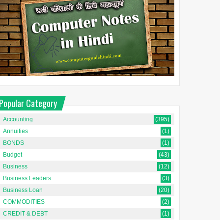
परिचय: बदलते समय में अकाउंटिंग कैसे
बद...
Popular Category
Accounting
(395)
Annuities
(1)
BONDS
(1)
Budget
(43)
Business
(12)
Business Leaders
(3)
Business Loan
(20)
COMMODITIES
(2)
CREDIT & DEBT
(1)