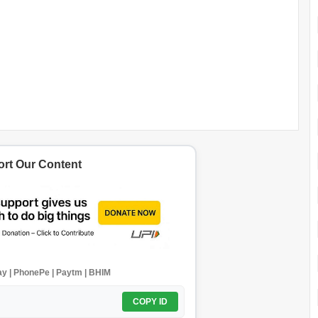
rt Our Content
y | PhonePe | Paytm | BHIM
COPY ID