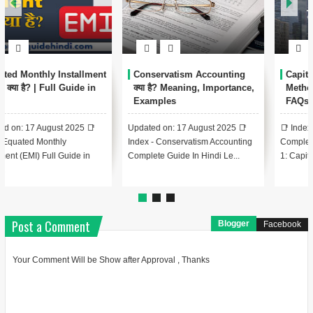
Capital Budgeting क्या है?
Economy क्या है? | अर्थव्यवस्था की
Methods, Case Studies और
सम्पूर्ण जानकारी हिंदी में
FAQs
Updated on: 16 August 2025 📑
📑 Index - Capital Budgeting
Index - Economy Complete Guide
Complete Guide In Hindi Lesson
In Hindi Lesson 1: Economy...
1: Capital Budgeting का परि...
Post a Comment
Blogger
Facebook
Your Comment Will be Show after Approval , Thanks