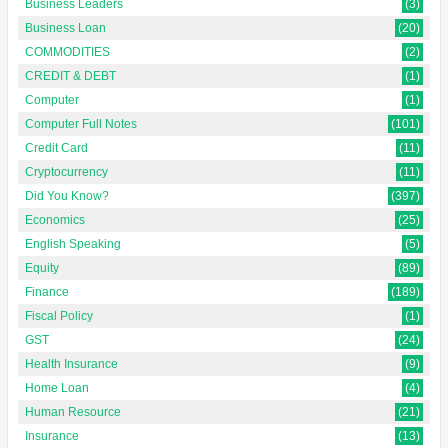
Business Leaders
(3)
Business Loan
(20)
COMMODITIES
(2)
CREDIT & DEBT
(1)
Computer
(1)
Computer Full Notes
(101)
Credit Card
(11)
Cryptocurrency
(11)
Did You Know?
(397)
Economics
(25)
English Speaking
(5)
Equity
(89)
Finance
(189)
Fiscal Policy
(1)
GST
(24)
Health Insurance
(9)
Home Loan
(4)
Human Resource
(21)
Insurance
(13)