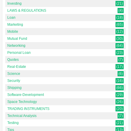
Investing
(21)
LAWS & REGULATIONS
(4)
Loan
(18)
Marketing
(65)
Mobile
(12)
Mutual Fund
(30)
Networking
(64)
Personal Loan
(23)
Quotes
(7)
Real-Estate
(17)
Science
(6)
Security
(16)
Shipping
(66)
Software-Development
(29)
Space Technology
(26)
TRADING INSTRUMENTS
(20)
Technical Analysis
(7)
Testing
(21)
Tips
(13)