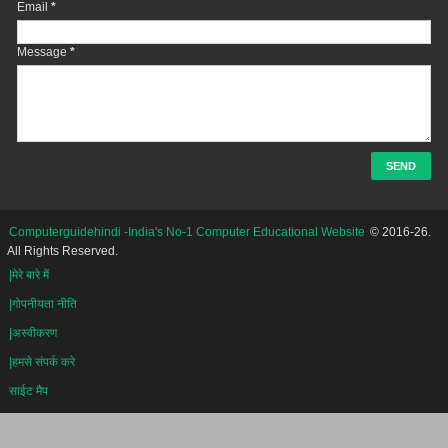
Email
*
Message
*
Computerguidehindi -India's No-1 Computer Educational Website
© 2016-26.
All Rights Reserved.
|मेरे बारे में
|गोपनीयता नीति
|अस्वीकरण
|हमसे संपर्क करे
साईट मैप