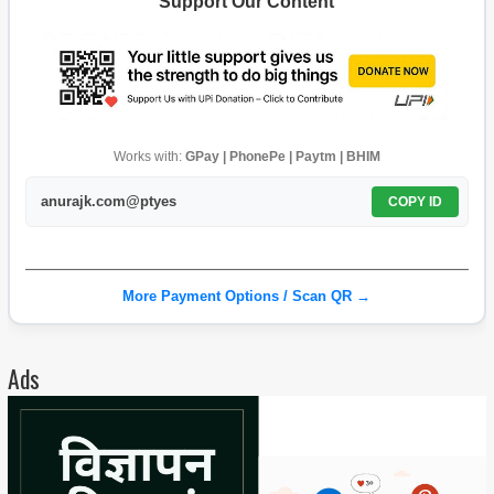
Support Our Content
Works with:
GPay | PhonePe | Paytm | BHIM
anurajk.com@ptyes
COPY ID
More Payment Options / Scan QR →
Ads