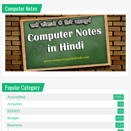
Computer Notes
Popular Category
Accounting
(395)
Annuities
(1)
BONDS
(1)
Budget
(43)
Business
(12)