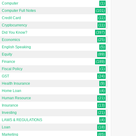
Computer
(1)
Computer Full Notes
(101)
Credit Card
(11)
Cryptocurrency
(11)
Did You Know?
(397)
Economics
(25)
English Speaking
(5)
Manual और Computerized
Producer Surplus क्या है?
Equity
(89)
Accounting के बीच अंतर क्या
Finance
(189)
है?
अर्थशास्त्र में उत्पादक अधिशेष को
Fiscal Policy
(1)
समझना [Understanding
Manual और Computerized
GST
(24)
Producer Surplus in
Accounting के बीच अंतर क्या है? 🔍
Economics In Hindi]अर्थशा...
Health Insurance
(9)
परिचय: बदलते समय में अकाउंटिंग कैसे
Home Loan
(4)
बद...
Human Resource
(21)
Insurance
(13)
Investing
(21)
LAWS & REGULATIONS
(4)
Loan
(18)
Marketing
(65)