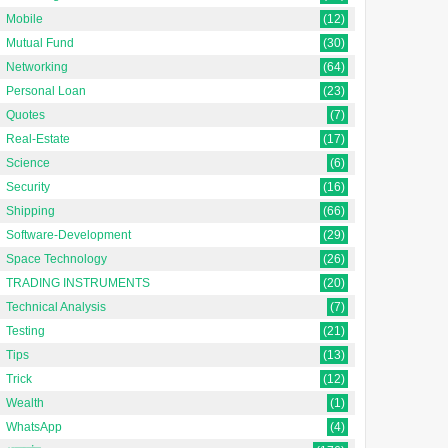
Mobile
(12)
Mutual Fund
(30)
Networking
(64)
Personal Loan
(23)
Quotes
(7)
Real-Estate
(17)
Science
(6)
Security
(16)
Shipping
(66)
Software-Development
(29)
Space Technology
(26)
TRADING INSTRUMENTS
(20)
Technical Analysis
(7)
Testing
(21)
Tips
(13)
Trick
(12)
Wealth
(1)
WhatsApp
(4)