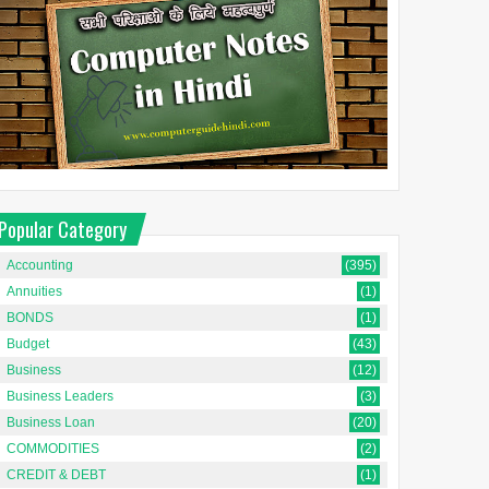
Popular Category
Accounting
(395)
Annuities
(1)
BONDS
(1)
Budget
(43)
Business
(12)
Business Leaders
(3)
Business Loan
(20)
COMMODITIES
(2)
CREDIT & DEBT
(1)