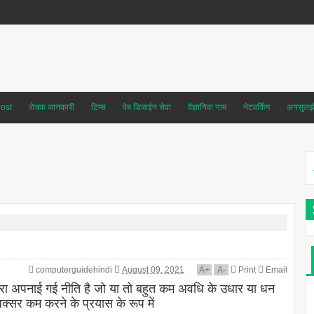
ost
रोचक जानकारी
टिप्स
वेब डिजाईन सेवा
वैज्ञानिक नाम
नेटवर्किंग
अनसुलझे 
computerguidehindi
August 09, 2021
A
+
A
-
Print
Email
वारा अपनाई गई नीति है जो या तो बहुत कम अवधि के उधार या धन
अक्सर कम करने के प्रयास के रूप में