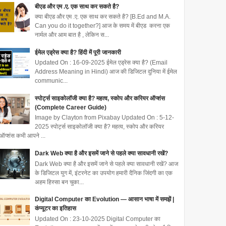
बीएड और एम .ए. एक साथ कर सकते है?
क्या बीएड और एम .ए. एक साथ कर सकते है? [B.Ed and M.A.
Can you do it together?] आज के समय में बीएड करना एक
नार्मल और आम बात है , लेकिन स...
ईमेल एड्रेस क्या है? हिंदी में पूरी जानकारी
Updated On : 16-09-2025 ईमेल एड्रेस क्या है? (Email
Address Meaning in Hindi) आज की डिजिटल दुनिया में ईमेल
communic...
स्पोर्ट्स साइकोलॉजी क्या है? महत्व, स्कोप और करियर ऑप्शंस
(Complete Career Guide)
Image by Clayton from Pixabay Updated On : 5-12-
2025 स्पोर्ट्स साइकोलॉजी क्या है? महत्व, स्कोप और करियर
ऑप्शंस कभी आपने ...
Dark Web क्या है और इसमें जाने से पहले क्या सावधानी रखें?
Dark Web क्या है और इसमें जाने से पहले क्या सावधानी रखें? आज
के डिजिटल युग में, इंटरनेट का उपयोग हमारी दैनिक जिंदगी का एक
अहम हिस्सा बन चुका...
Digital Computer का Evolution — आसान भाषा में समझें |
कंप्यूटर का इतिहास
Updated On : 23-10-2025 Digital Computer का