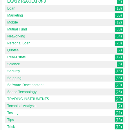
LAWS & REGULATIONS
(4)
Loan
(18)
Marketing
(65)
Mobile
(12)
Mutual Fund
(30)
Networking
(64)
Personal Loan
(23)
Quotes
(7)
Real-Estate
(17)
Science
(6)
Security
(16)
Shipping
(66)
Software-Development
(29)
Space Technology
(26)
TRADING INSTRUMENTS
(20)
Technical Analysis
(7)
Testing
(21)
Tips
(13)
Trick
(12)