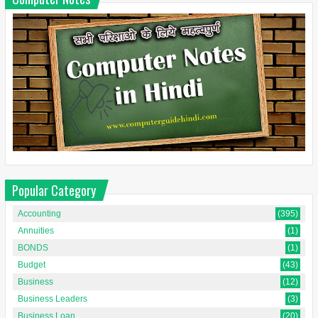
Popular Category
Accounting
(395)
Annuities
(1)
BONDS
(1)
Budget
(43)
Business
(12)
Business Leaders
(3)
Business Loan
(20)