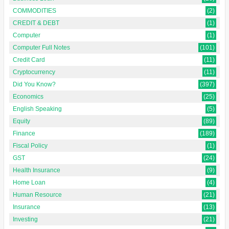
COMMODITIES
(2)
CREDIT & DEBT
(1)
Computer
(1)
Computer Full Notes
(101)
Credit Card
(11)
Cryptocurrency
(11)
Did You Know?
(397)
Economics
(25)
English Speaking
(5)
Equity
(89)
Finance
(189)
Fiscal Policy
(1)
GST
(24)
Health Insurance
(9)
Home Loan
(4)
Human Resource
(21)
Insurance
(13)
Investing
(21)