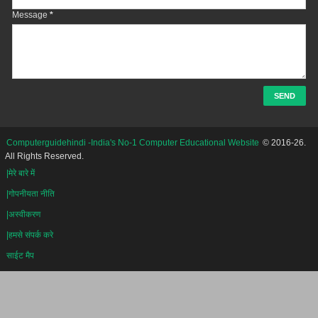
Message
*
Computerguidehindi -India's No-1 Computer Educational Website
© 2016-26.
All Rights Reserved.
|मेरे बारे में
|गोपनीयता नीति
|अस्वीकरण
|हमसे संपर्क करे
साईट मैप