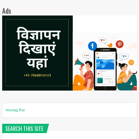
Ads
Anurag Rai
SEARCH THIS SITE