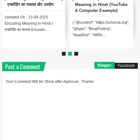
 और उपयोग
Meaning in Hindi (YouTube
Analysis Meaning 
& Computer Example)
[Complete Guide]
9-2025
{ "@context": "https://schema.org",
{ "@context": "https://
n Hindi |
"@type": "BlogPosting",
"@type": "FAQPage", "
odin...
"headline": "थंबनेल ...
[ { "@ty...
Post a Comment
Blogger
Facebook
Your Comment Will be Show after Approval , Thanks