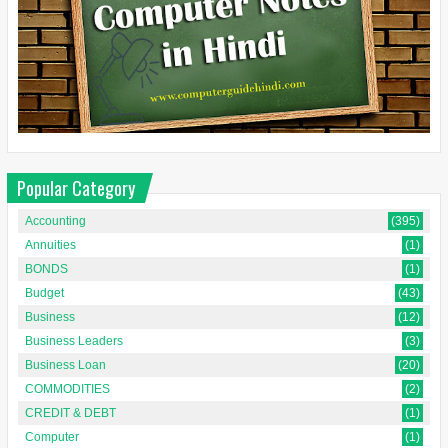
Popular Category
Accounting
(395)
Annuities
(1)
BONDS
(1)
Budget
(43)
Business
(12)
Business Leaders
(3)
Business Loan
(20)
COMMODITIES
(2)
CREDIT & DEBT
(1)
Computer
(1)