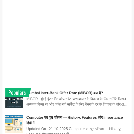
Populars
Mumbai Inter-Bank Offer Rate (MIBOR) क्या है?
MIBOR - मुंबई इंटर-बैंक ऑफर रेट ऋण बाजार के विकास के लिए समिति जिसने
अध्ययन किया था और कॉल मनी मार्केट के लिए बेंचमार्क दर के विकास के तौर-त...
Computer का पूरा परिचय — History, Features और Importance
हिंदी में
Updated On : 21-10-2025 Computer का पूरा परिचय — History,