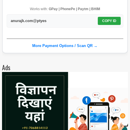
Works with:
GPay | PhonePe | Paytm | BHIM
anurajk.com@ptyes
COPY ID
More Payment Options / Scan QR →
Ads