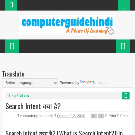
Translate
Powered by
Translate
तकनीकी शब्द
Search Intent क्या है?
computerguidehindi
October 12, 2020
A
+
A
-
Print
Email
Search Intent क्या है? [What is Search Intent?][In