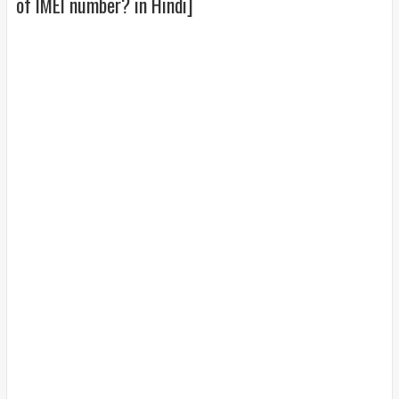
of IMEI number? in Hindi]