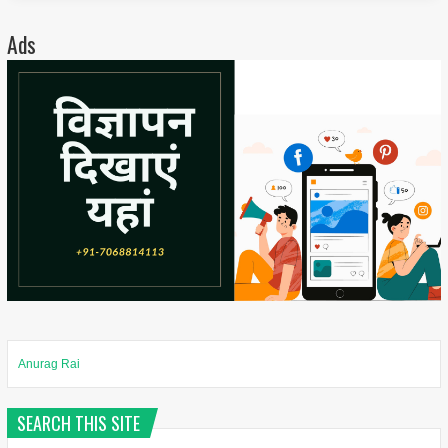
Ads
Anurag Rai
SEARCH THIS SITE