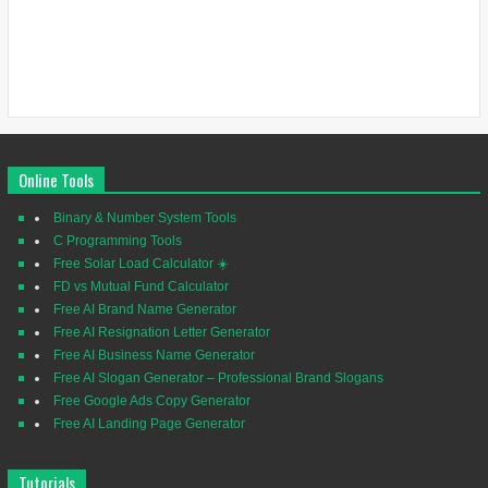
Online Tools
Binary & Number System Tools
C Programming Tools
Free Solar Load Calculator ☀️
FD vs Mutual Fund Calculator
Free AI Brand Name Generator
Free AI Resignation Letter Generator
Free AI Business Name Generator
Free AI Slogan Generator – Professional Brand Slogans
Free Google Ads Copy Generator
Free AI Landing Page Generator
Tutorials