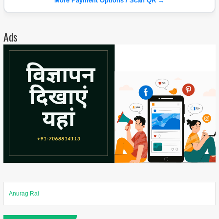
More Payment Options / Scan QR →
Ads
Anurag Rai