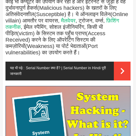
कोई भी कंप्यूटर का उपयोग कर रहा है और इंटरनेट से जुड़ा है वह
दुर्भावनापूर्ण हैकर्स(Malicious hackers) के खतरों के लिए
अतिसंवेदनशील(Susceptible) है। ये ऑनलाइन विलेन(Online
villain) आमतौर पर वायरस,
मैलवेयर
, ट्रोजन, वर्म्स,
फ़िशिंग
तकनीक
, ईमेल स्पैमिंग, सोशल इंजीनियरिंग, किसी भी
पीड़ित(victim) के सिस्टम तक पहुँच प्राप्त(Access
Received) करने के लिए ऑपरेटिंग सिस्टम की
कमज़ोरियों(Weakness) या पोर्ट भेद्यताओं(Port
vulnerabilities) का उपयोग करते हैं।
यह भी पढ़े :
Serial Number क्या है? | Serial Number in Hindi पूरी
जानकारी