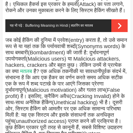
है। एथिकल हैकर्स इस प्रकार के हमलों(Attack) का पता लगाने,
रोकने और उनका मुकाबला करने के लिए सिस्टम हैकिंग सीखते हैं।
यह भी पढ़े :
Buffering Meaning in Hindi | बफ़रिंग का मतलब
जब कोई हैकिंग की दुनिया में प्रवेश(entry) करता है, तो उसे समान
रूप से या यहां तक ​​कि पर्यायवाची शब्दों(Synonyms words) के
साथ बमबारी(Bombardment) की जाती है: दुर्भावनापूर्ण
उपयोगकर्ता(Malicious users) या Malicious attackers,
hackers, crackers और बहुत कुछ। लेकिन उनमें से प्रत्येक
का क्या
मतलब
है? एक अधिक तकनीकी या सावधानीपूर्वक संदर्भ में,
संभावना है कि आप एक हैकर का वर्णन करते समय अधिक सटीक
एक के रूप में शब्द पटाखे के पार आएंगे जिसका प्रेरणा
दुर्भावनापूर्ण(Malicious motivation) और गलत लाभ(False
profit) है। इसलिए, क्रैकिंग अवैध(Cracking Invalid) होने के
साथ-साथ अनैतिक हैकिंग(Unethical hacking) भी है। दूसरी
ओर, सिस्टम हैकिंग को आमतौर पर एक अधिक सामान्य परिभाषा
मिली है: यह एक सिस्टम और इसके संसाधनों तक अनधिकृत
पहुंच(unauthorized access) प्राप्त करने की प्रक्रिया है।
कुछ हैकिंग प्रकार पूरी तरह से कानूनी हैं, सबसे विशिष्ट उदाहरण