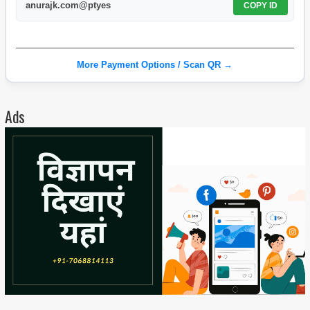
anurajk.com@ptyes
COPY ID
More Payment Options / Scan QR →
Ads