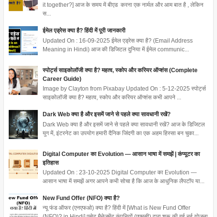
it together?] आज के समय में बीएड करना एक नार्मल और आम बात है , लेकिन
स...
ईमेल एड्रेस क्या है? हिंदी में पूरी जानकारी
Updated On : 16-09-2025 ईमेल एड्रेस क्या है? (Email Address
Meaning in Hindi) आज की डिजिटल दुनिया में ईमेल communic...
स्पोर्ट्स साइकोलॉजी क्या है? महत्व, स्कोप और करियर ऑप्शंस (Complete
Career Guide)
Image by Clayton from Pixabay Updated On : 5-12-2025 स्पोर्ट्स
साइकोलॉजी क्या है? महत्व, स्कोप और करियर ऑप्शंस कभी आपने ...
Dark Web क्या है और इसमें जाने से पहले क्या सावधानी रखें?
Dark Web क्या है और इसमें जाने से पहले क्या सावधानी रखें? आज के डिजिटल
युग में, इंटरनेट का उपयोग हमारी दैनिक जिंदगी का एक अहम हिस्सा बन चुका...
Digital Computer का Evolution — आसान भाषा में समझें | कंप्यूटर का
इतिहास
Updated On : 23-10-2025 Digital Computer का Evolution —
आसान भाषा में समझें अगर आपने कभी सोचा है कि आज के आधुनिक लैपटॉप या...
New Fund Offer (NFO) क्या है?
न्यू फंड ऑफर (एनएफओ) क्या है? हिंदी में [What is New Fund Offer
(NFO)? in Hindi] एसेट मैनेजमेंट कंपनियों (एएमसी) द्वारा शुरू की गई नई योजना