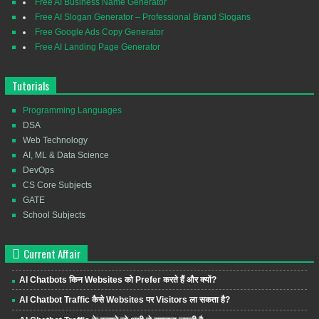
Free AI Business Name Generator
Free AI Slogan Generator – Professional Brand Slogans
Free Google Ads Copy Generator
Free AI Landing Page Generator
Tutorials
Programming Languages
DSA
Web Technology
AI, ML & Data Science
DevOps
CS Core Subjects
GATE
School Subjects
Current Affair
AI Chatbots किन Websites को Prefer करते हैं और क्यों?
AI Chatbot Traffic कैसे Websites पर Visitors ला सकता है?