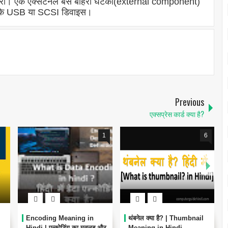
मेमोरी। एक एक्सटर्नल बस बाहरी घटकों(external component)
से कि USB या SCSI डिवाइस।
Previous
एक्सप्रेस कार्ड क्या है?
1
6
Encoding Meaning in
थंबनेल क्या है? | Thumbnail
Hindi | एन्कोडिंग का मतलब और
Meaning in Hindi