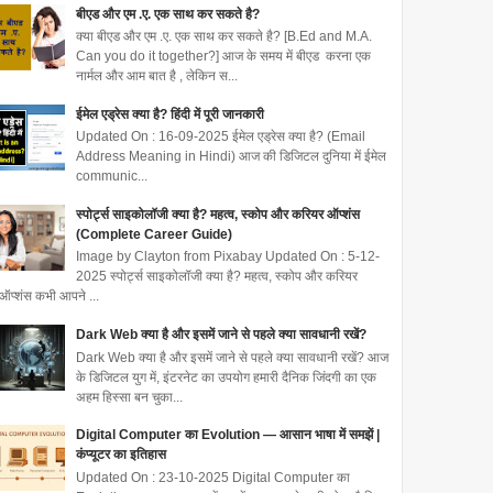
बीएड और एम .ए. एक साथ कर सकते है?
क्या बीएड और एम .ए. एक साथ कर सकते है? [B.Ed and M.A.
Can you do it together?] आज के समय में बीएड करना एक
नार्मल और आम बात है , लेकिन स...
ईमेल एड्रेस क्या है? हिंदी में पूरी जानकारी
Updated On : 16-09-2025 ईमेल एड्रेस क्या है? (Email
Address Meaning in Hindi) आज की डिजिटल दुनिया में ईमेल
communic...
स्पोर्ट्स साइकोलॉजी क्या है? महत्व, स्कोप और करियर ऑप्शंस
(Complete Career Guide)
Image by Clayton from Pixabay Updated On : 5-12-
2025 स्पोर्ट्स साइकोलॉजी क्या है? महत्व, स्कोप और करियर
ऑप्शंस कभी आपने ...
Dark Web क्या है और इसमें जाने से पहले क्या सावधानी रखें?
Dark Web क्या है और इसमें जाने से पहले क्या सावधानी रखें? आज
के डिजिटल युग में, इंटरनेट का उपयोग हमारी दैनिक जिंदगी का एक
अहम हिस्सा बन चुका...
Digital Computer का Evolution — आसान भाषा में समझें |
कंप्यूटर का इतिहास
Updated On : 23-10-2025 Digital Computer का