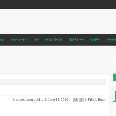
ost
रोचक जानकारी
टिप्स
वेब डिजाईन सेवा
वैज्ञानिक नाम
नेटवर्किंग
अनसुलझे 
computerguidehindi
June 18, 2020
A
+
A
-
Print
Email