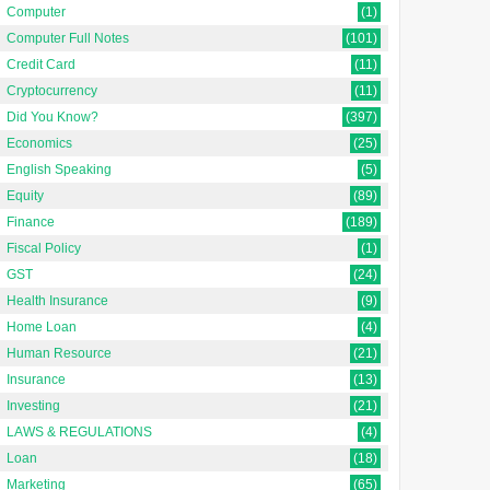
Computer
(1)
Computer Full Notes
(101)
Credit Card
(11)
Cryptocurrency
(11)
Did You Know?
(397)
Economics
(25)
English Speaking
(5)
Equity
(89)
Finance
(189)
Fiscal Policy
(1)
GST
(24)
Health Insurance
(9)
Home Loan
(4)
Human Resource
(21)
Insurance
(13)
Investing
(21)
LAWS & REGULATIONS
(4)
Loan
(18)
Marketing
(65)