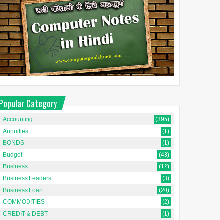
Popular Category
Accounting
(395)
Annuities
(1)
BONDS
(1)
Budget
(43)
Business
(12)
Business Leaders
(3)
Business Loan
(20)
COMMODITIES
(2)
CREDIT & DEBT
(1)