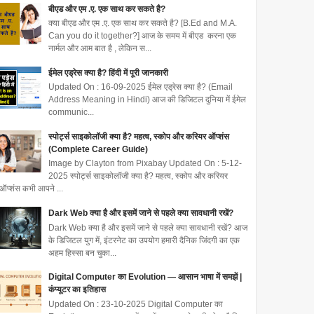
बीएड और एम .ए. एक साथ कर सकते है?
क्या बीएड और एम .ए. एक साथ कर सकते है? [B.Ed and M.A.
Can you do it together?] आज के समय में बीएड करना एक
नार्मल और आम बात है , लेकिन स...
ईमेल एड्रेस क्या है? हिंदी में पूरी जानकारी
Updated On : 16-09-2025 ईमेल एड्रेस क्या है? (Email
Address Meaning in Hindi) आज की डिजिटल दुनिया में ईमेल
communic...
स्पोर्ट्स साइकोलॉजी क्या है? महत्व, स्कोप और करियर ऑप्शंस
(Complete Career Guide)
Image by Clayton from Pixabay Updated On : 5-12-
2025 स्पोर्ट्स साइकोलॉजी क्या है? महत्व, स्कोप और करियर
ऑप्शंस कभी आपने ...
Dark Web क्या है और इसमें जाने से पहले क्या सावधानी रखें?
Dark Web क्या है और इसमें जाने से पहले क्या सावधानी रखें? आज
के डिजिटल युग में, इंटरनेट का उपयोग हमारी दैनिक जिंदगी का एक
अहम हिस्सा बन चुका...
Digital Computer का Evolution — आसान भाषा में समझें |
कंप्यूटर का इतिहास
Updated On : 23-10-2025 Digital Computer का