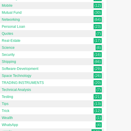
Mobile
(12)
Mutual Fund
(30)
Networking
(64)
Personal Loan
(23)
Quotes
(7)
Real-Estate
(17)
Science
(6)
Security
(16)
Shipping
(66)
Software-Development
(29)
Space Technology
(26)
TRADING INSTRUMENTS
(20)
Technical Analysis
(7)
Testing
(21)
Tips
(13)
Trick
(12)
Wealth
(1)
WhatsApp
(4)