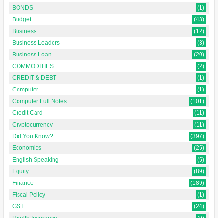
BONDS
(1)
Budget
(43)
Business
(12)
Business Leaders
(3)
Business Loan
(20)
COMMODITIES
(2)
CREDIT & DEBT
(1)
Computer
(1)
Computer Full Notes
(101)
Credit Card
(11)
Cryptocurrency
(11)
Did You Know?
(397)
Economics
(25)
English Speaking
(5)
Equity
(89)
Finance
(189)
Fiscal Policy
(1)
GST
(24)
Health Insurance
(9)