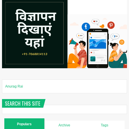
Anurag Rai
SEARCH THIS SITE
Populars
Archive
Tags