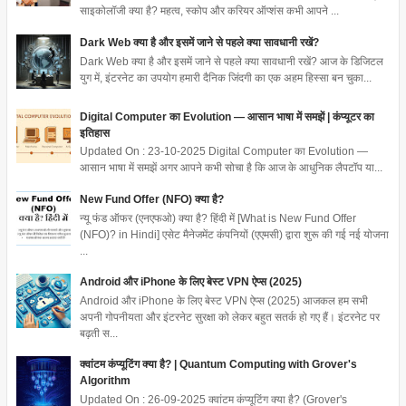
साइकोलॉजी क्या है? महत्व, स्कोप और करियर ऑप्शंस कभी आपने ...
Dark Web क्या है और इसमें जाने से पहले क्या सावधानी रखें?
Dark Web क्या है और इसमें जाने से पहले क्या सावधानी रखें? आज के डिजिटल
युग में, इंटरनेट का उपयोग हमारी दैनिक जिंदगी का एक अहम हिस्सा बन चुका...
Digital Computer का Evolution — आसान भाषा में समझें | कंप्यूटर का
इतिहास
Updated On : 23-10-2025 Digital Computer का Evolution —
आसान भाषा में समझें अगर आपने कभी सोचा है कि आज के आधुनिक लैपटॉप या...
New Fund Offer (NFO) क्या है?
न्यू फंड ऑफर (एनएफओ) क्या है? हिंदी में [What is New Fund Offer
(NFO)? in Hindi] एसेट मैनेजमेंट कंपनियों (एएमसी) द्वारा शुरू की गई नई योजना
...
Android और iPhone के लिए बेस्ट VPN ऐप्स (2025)
Android और iPhone के लिए बेस्ट VPN ऐप्स (2025) आजकल हम सभी
अपनी गोपनीयता और इंटरनेट सुरक्षा को लेकर बहुत सतर्क हो गए हैं। इंटरनेट पर
बढ़ती स...
क्वांटम कंप्यूटिंग क्या है? | Quantum Computing with Grover's
Algorithm
Updated On : 26-09-2025 क्वांटम कंप्यूटिंग क्या है? (Grover's