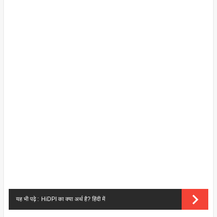
यह भी पढ़े :
HiDPI का क्या अर्थ है? हिंदी में