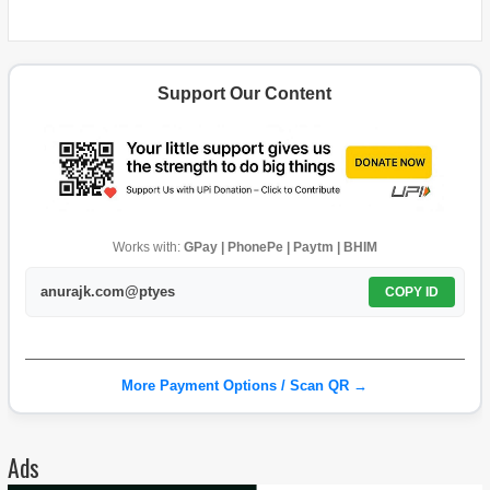
Support Our Content
Works with:
GPay | PhonePe | Paytm | BHIM
anurajk.com@ptyes
COPY ID
More Payment Options / Scan QR →
Ads