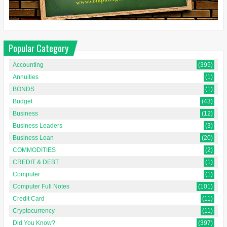
Popular Category
Accounting
(395)
Annuities
(1)
BONDS
(1)
Budget
(43)
Business
(12)
Business Leaders
(3)
Business Loan
(20)
COMMODITIES
(2)
CREDIT & DEBT
(1)
Computer
(1)
Computer Full Notes
(101)
Credit Card
(11)
Cryptocurrency
(11)
Did You Know?
(397)