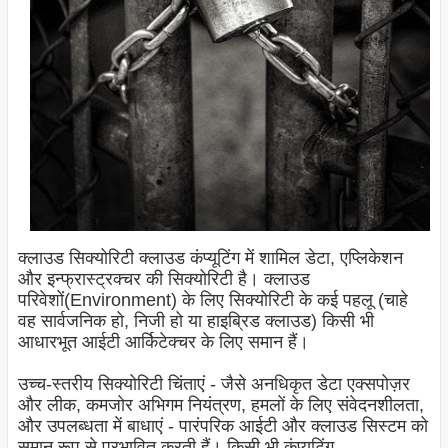
क्लाउड सिक्योरिटी क्लाउड कंप्यूटिंग में शामिल डेटा, एप्लिकेशन
और इन्फ्रास्ट्रक्चर की
सिक्योरिटी
है। क्लाउड
परिवेशों(Environment) के लिए
सिक्योरिटी
के कई पहलू (चाहे
वह सार्वजनिक हो, निजी हो या हाइब्रिड क्लाउड) किसी भी
आधारभूत आईटी आर्किटेक्चर के लिए समान हैं।
उच्च-स्तरीय
सिक्योरिटी
चिंताएं - जैसे अनधिकृत डेटा एक्सपोज़र
और लीक, कमजोर अभिगम नियंत्रण, हमलों के लिए संवेदनशीलता,
और उपलब्धता में बाधाएं - पारंपरिक आईटी और क्लाउड सिस्टम को
समान रूप से प्रभावित करती हैं। किसी भी कंप्यूटिंग