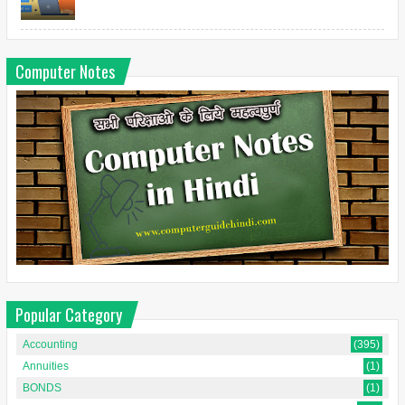
Computer Notes
Popular Category
Accounting
(395)
Annuities
(1)
BONDS
(1)