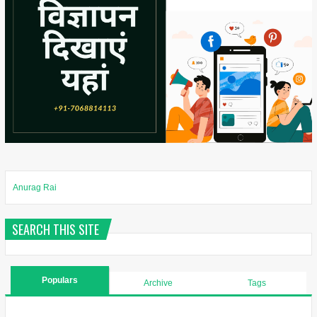
Anurag Rai
SEARCH THIS SITE
Populars
Archive
Tags