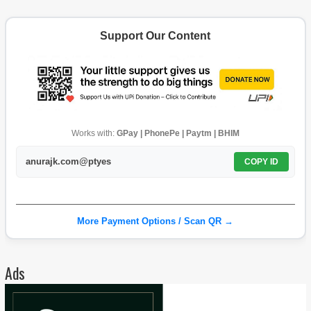
Support Our Content
Works with:
GPay | PhonePe | Paytm | BHIM
anurajk.com@ptyes
COPY ID
More Payment Options / Scan QR →
Ads