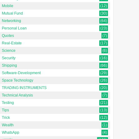
Mobile
(12)
Mutual Fund
(30)
Networking
(64)
Personal Loan
(23)
Quotes
(7)
Real-Estate
(17)
Science
(6)
Security
(16)
Shipping
(66)
Software-Development
(29)
Space Technology
(26)
TRADING INSTRUMENTS
(20)
Technical Analysis
(7)
Testing
(21)
Tips
(13)
Trick
(12)
Wealth
(1)
WhatsApp
(4)