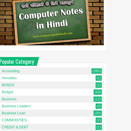
Popular Category
Accounting
(395)
Annuities
(1)
BONDS
(1)
Budget
(43)
Business
(12)
Business Leaders
(3)
Business Loan
(20)
COMMODITIES
(2)
CREDIT & DEBT
(1)