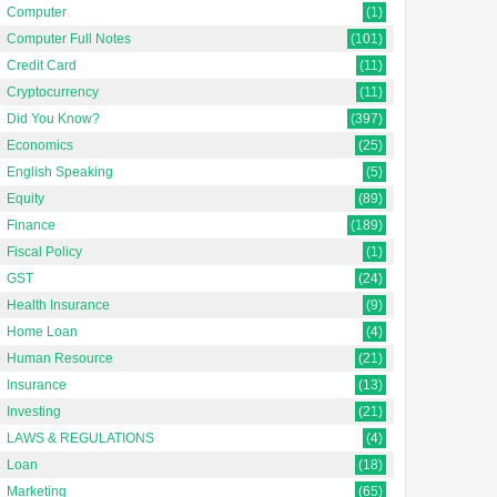
Computer
(1)
Computer Full Notes
(101)
Credit Card
(11)
Cryptocurrency
(11)
Did You Know?
(397)
Economics
(25)
English Speaking
(5)
Equity
(89)
Finance
(189)
Fiscal Policy
(1)
GST
(24)
Health Insurance
(9)
Home Loan
(4)
Human Resource
(21)
Insurance
(13)
Investing
(21)
LAWS & REGULATIONS
(4)
Loan
(18)
Marketing
(65)