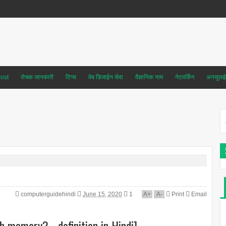
ost
रोचक जानकारी
टिप्स
वेब डिजाईन सेवा
वैज्ञानिक नाम
नेटवर्किंग
अनसुलझे 
computerguidehindi
June 15, 2020
1
A
+
A
-
Print
Email
sh memory? - definition in Hindi]