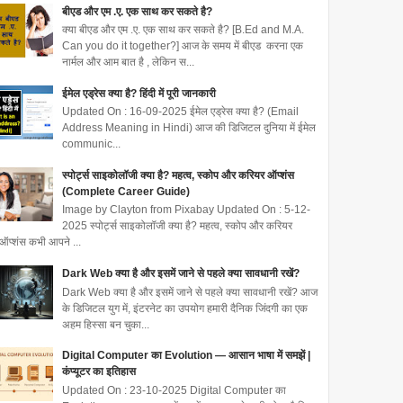
बीएड और एम .ए. एक साथ कर सकते है?
क्या बीएड और एम .ए. एक साथ कर सकते है? [B.Ed and M.A.
Can you do it together?] आज के समय में बीएड करना एक
नार्मल और आम बात है , लेकिन स...
ईमेल एड्रेस क्या है? हिंदी में पूरी जानकारी
Updated On : 16-09-2025 ईमेल एड्रेस क्या है? (Email
Address Meaning in Hindi) आज की डिजिटल दुनिया में ईमेल
communic...
स्पोर्ट्स साइकोलॉजी क्या है? महत्व, स्कोप और करियर ऑप्शंस
(Complete Career Guide)
Image by Clayton from Pixabay Updated On : 5-12-
2025 स्पोर्ट्स साइकोलॉजी क्या है? महत्व, स्कोप और करियर
ऑप्शंस कभी आपने ...
Dark Web क्या है और इसमें जाने से पहले क्या सावधानी रखें?
Dark Web क्या है और इसमें जाने से पहले क्या सावधानी रखें? आज
के डिजिटल युग में, इंटरनेट का उपयोग हमारी दैनिक जिंदगी का एक
अहम हिस्सा बन चुका...
Digital Computer का Evolution — आसान भाषा में समझें |
कंप्यूटर का इतिहास
Updated On : 23-10-2025 Digital Computer का