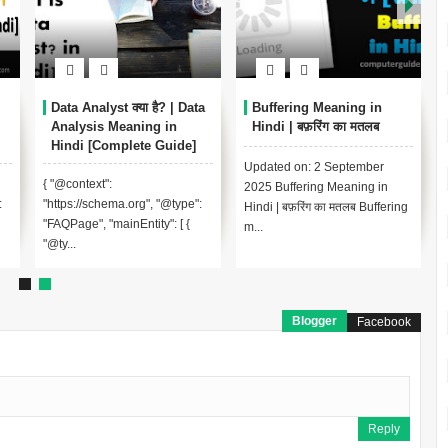
Encoding Meaning in
थंबनेल क्या है? | Thumbnail
D
Hindi | एन्कोडिंग का मतलब और
Meaning in Hindi
A
उपयोग
(YouTube & Computer
H
Example)
Updated On : 13-09-2025
{ "@context":
{ "
Encoding Meaning in Hindi |
"https://schema.org", "@type":
"ht
एन्कोडिंग का मतलब Encodin...
"BlogPosting", "headline":
"FA
"थंबनेल ...
"@t
Blogger
Facebook
Reply