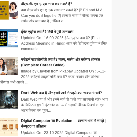
बीएड और एम .ए. एक साथ कर सकते है?
क्या बीएड और एम .ए. एक साथ कर सकते है? [B.Ed and M.A.
Can you do it together?] आज के समय में बीएड करना एक
नार्मल और आम बात है , लेकिन स...
ईमेल एड्रेस क्या है? हिंदी में पूरी जानकारी
Updated On : 16-09-2025 ईमेल एड्रेस क्या है? (Email
Address Meaning in Hindi) आज की डिजिटल दुनिया में ईमेल
communic...
स्पोर्ट्स साइकोलॉजी क्या है? महत्व, स्कोप और करियर ऑप्शंस
(Complete Career Guide)
Image by Clayton from Pixabay Updated On : 5-12-
2025 स्पोर्ट्स साइकोलॉजी क्या है? महत्व, स्कोप और करियर
ऑप्शंस कभी आपने ...
Dark Web क्या है और इसमें जाने से पहले क्या सावधानी रखें?
Dark Web क्या है और इसमें जाने से पहले क्या सावधानी रखें? आज
के डिजिटल युग में, इंटरनेट का उपयोग हमारी दैनिक जिंदगी का एक
अहम हिस्सा बन चुका...
Digital Computer का Evolution — आसान भाषा में समझें |
कंप्यूटर का इतिहास
Updated On : 23-10-2025 Digital Computer का