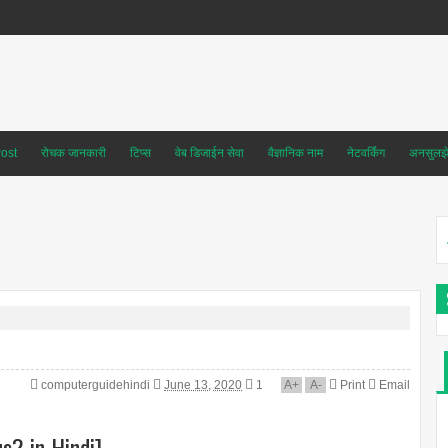
ost
रोचक जानकारी
टिप्स
वेब डिजाईन सेवा
वैज्ञानिक नाम
नेटवर्किंग
अनसुलझे 
computerguidehindi
June 13, 2020
1
A
+
A
-
Print
Email
us? in Hindi]