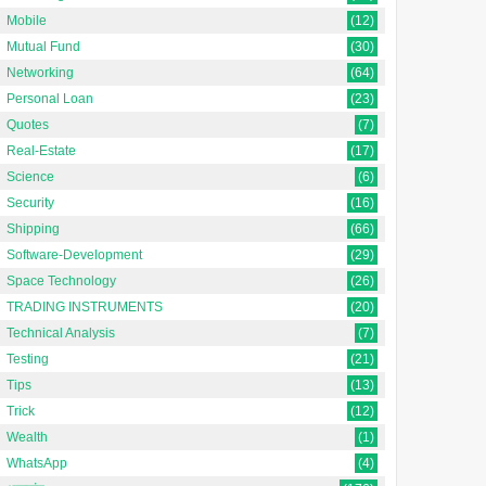
Mobile
(12)
Mutual Fund
(30)
Networking
(64)
Personal Loan
(23)
Quotes
(7)
Real-Estate
(17)
Science
(6)
Security
(16)
Shipping
(66)
Software-Development
(29)
Space Technology
(26)
TRADING INSTRUMENTS
(20)
Technical Analysis
(7)
Testing
(21)
Tips
(13)
Trick
(12)
Wealth
(1)
WhatsApp
(4)