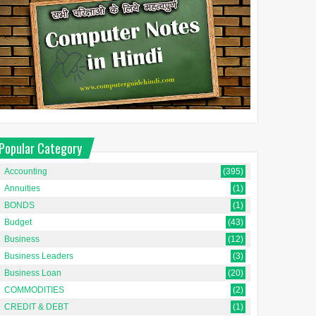
Popular Category
Accounting
(395)
Annuities
(1)
BONDS
(1)
Budget
(43)
Business
(12)
Business Leaders
(3)
Business Loan
(20)
COMMODITIES
(2)
CREDIT & DEBT
(1)