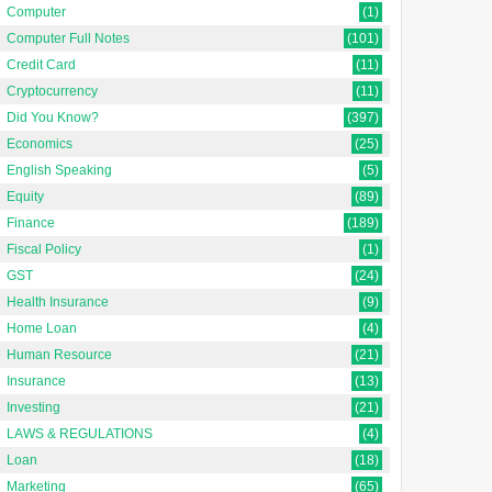
Computer
(1)
Computer Full Notes
(101)
Credit Card
(11)
Cryptocurrency
(11)
ata Analyst क्या है? | Data
Buffering Meaning in
Did You Know?
(397)
nalysis Meaning in
Hindi | बफ़रिंग का मतलब
Economics
(25)
indi [Complete Guide]
English Speaking
(5)
Updated on: 2 September
Equity
(89)
@context":
2025 Buffering Meaning in
Finance
(189)
tps://schema.org", "@type":
Hindi | बफ़रिंग का मतलब Buffering
QPage", "mainEntity": [ {
m...
Fiscal Policy
(1)
y...
GST
(24)
Health Insurance
(9)
Home Loan
(4)
Human Resource
(21)
Insurance
(13)
Investing
(21)
LAWS & REGULATIONS
(4)
Loan
(18)
Marketing
(65)