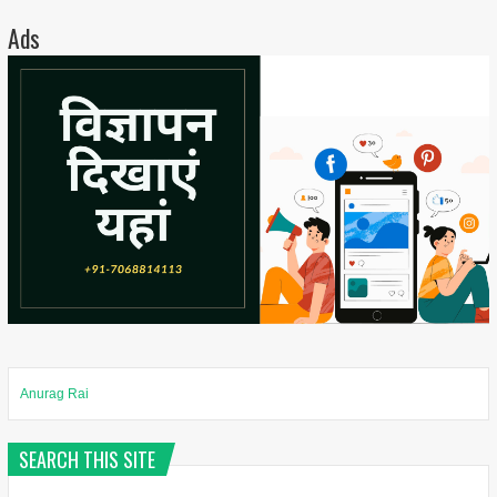
Ads
Anurag Rai
SEARCH THIS SITE