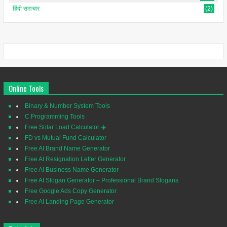
हिंदी समाचार
(2)
Online Tools
Binary & Number System Tools
C Programming Tools
Free Solar Load Calculator ☀️
FD vs Mutual Fund Calculator
Free AI Brand Name Generator
Free AI Resignation Letter Generator
Free AI Business Name Generator
Free AI Slogan Generator – Professional Brand Slogans
Free Google Ads Copy Generator
Free AI Landing Page Generator