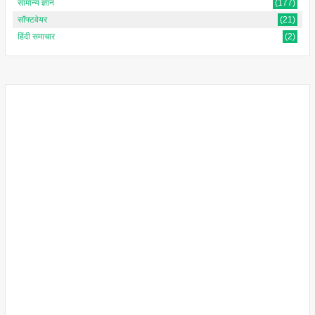
सामान्य ज्ञान
(177)
सॉफ्टवेयर
(21)
हिंदी समाचार
(2)