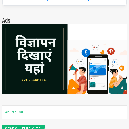
Ads
Anurag Rai