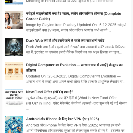
Meaning in Hindi) आज की डिजिटल दुनिया में ईमेल communic...
स्पोर्ट्स साइकोलॉजी क्या है? महत्व, स्कोप और करियर ऑप्शंस (Complete
Career Guide)
Image by Clayton from Pixabay Updated On : 5-12-2025 स्पोर्ट्स
साइकोलॉजी क्या है? महत्व, स्कोप और करियर ऑप्शंस कभी आपने ...
Dark Web क्या है और इसमें जाने से पहले क्या सावधानी रखें?
Dark Web क्या है और इसमें जाने से पहले क्या सावधानी रखें? आज के डिजिटल
युग में, इंटरनेट का उपयोग हमारी दैनिक जिंदगी का एक अहम हिस्सा बन चुका...
Digital Computer का Evolution — आसान भाषा में समझें | कंप्यूटर का
इतिहास
Updated On : 23-10-2025 Digital Computer का Evolution —
आसान भाषा में समझें अगर आपने कभी सोचा है कि आज के आधुनिक लैपटॉप या...
New Fund Offer (NFO) क्या है?
न्यू फंड ऑफर (एनएफओ) क्या है? हिंदी में [What is New Fund Offer
(NFO)? in Hindi] एसेट मैनेजमेंट कंपनियों (एएमसी) द्वारा शुरू की गई नई योजना
...
Android और iPhone के लिए बेस्ट VPN ऐप्स (2025)
Android और iPhone के लिए बेस्ट VPN ऐप्स (2025) आजकल हम सभी
अपनी गोपनीयता और इंटरनेट सुरक्षा को लेकर बहुत सतर्क हो गए हैं। इंटरनेट पर