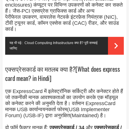
enclosures) कंप्यूटर पर विभिन्न उपकरणों को कनेक्ट कर सकते
हैं। जैस-PCI एक्सप्रेस ग्राफिक्स कार्ड और अन्य
पेरीफेरल उपकरण, वायरलेस नेटवर्क इंटरफ़ेस नियंत्रक (NIC),
टीवी ट्यूनर कार्ड, कॉमन एक्सेस कार्ड (CAC) रीडर, और साउंड
कार्ड।
यह भी पढ़े :
Cloud Computing Infrastructure क्या है? पूरी सच्चाई
जानिए
एक्सप्रेसकार्ड का मतलब क्या है?[What does express
card mean? in Hindi]
एक ExpressCard में इलेक्ट्रॉनिक सर्किट्री और कनेक्टर होते हैं
जो तकनीकी मानक आवश्यकताओं का उपयोग करके एक मॉड्यूल
को कनेक्ट करने की अनुमति देता है। वर्तमान ExpressCard
मानक USB कार्यान्वयनकर्ता फोरम(USB Implementer
Forum) (USB-IF) द्वारा अनुरक्षित(Maintained) है।
दो फॉर्म फैक्टर मानक हैं:
एक्सप्रेसकार्ड / 34
और
एक्सप्रेसकार्ड /