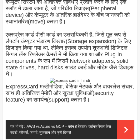
कंप्यूटर सिस्टम को अतिरिक्त सुविधाएँ प्रदान करने के लिए एक
स्लॉट में डाला जाता है, जो परिधीय डिवाइस(Peripheral
device) और कंप्यूटर के आंतरिक हार्डवेयर के बीच जानकारी को
स्थानांतरित(move) करता है।
एक्सप्रेस कार्ड पीसी कार्ड का उत्तराधिकारी है, जिसे मूल रूप से
लैपटॉप कंप्यूटर भंडारण विस्तार(Storage expansion) के लिए
डिज़ाइन किया गया था, लेकिन इसका उपयोग शुरुआती डिजिटल
सिंगल-लेंस रिफ्लेक्स कैमरों में भी किया गया था और Plug-in
components के रूप में जिसमें Network adapters, solid
state drives, hard disks,साउंड कार्ड और मोडेम जैसे डिवाइस
थे।
ExpressCard मल्टीमीडिया, बेसिक नेटवर्क और वायरलेस संचार,
साथ ही अतिरिक्त मेमोरी और सुरक्षा सुविधाओं(security
feature) का समर्थन(support) करता है।
यह भी पढ़े :
AWS vs Azure vs GCP – कौन है बेहतर? जानिए रियल केस
स्टडी, फीचर्स, फायदे, नुकसान और फ्री टियर!