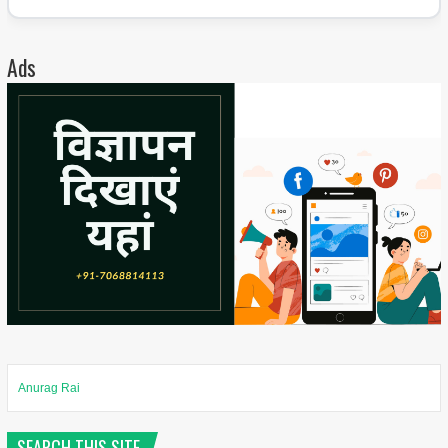
Ads
Anurag Rai
SEARCH THIS SITE