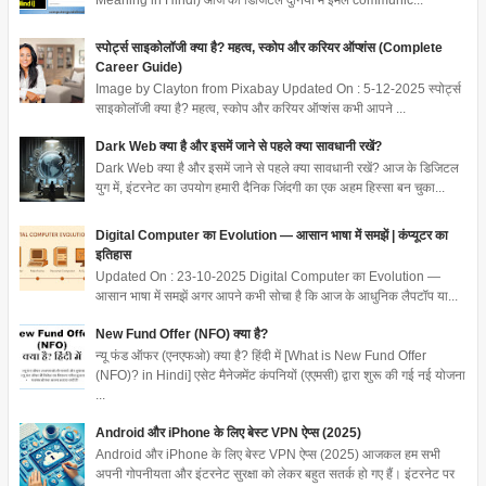
Meaning in Hindi) आज की डिजिटल दुनिया में ईमेल communic...
स्पोर्ट्स साइकोलॉजी क्या है? महत्व, स्कोप और करियर ऑप्शंस (Complete
Career Guide)
Image by Clayton from Pixabay Updated On : 5-12-2025 स्पोर्ट्स
साइकोलॉजी क्या है? महत्व, स्कोप और करियर ऑप्शंस कभी आपने ...
Dark Web क्या है और इसमें जाने से पहले क्या सावधानी रखें?
Dark Web क्या है और इसमें जाने से पहले क्या सावधानी रखें? आज के डिजिटल
युग में, इंटरनेट का उपयोग हमारी दैनिक जिंदगी का एक अहम हिस्सा बन चुका...
Digital Computer का Evolution — आसान भाषा में समझें | कंप्यूटर का
इतिहास
Updated On : 23-10-2025 Digital Computer का Evolution —
आसान भाषा में समझें अगर आपने कभी सोचा है कि आज के आधुनिक लैपटॉप या...
New Fund Offer (NFO) क्या है?
न्यू फंड ऑफर (एनएफओ) क्या है? हिंदी में [What is New Fund Offer
(NFO)? in Hindi] एसेट मैनेजमेंट कंपनियों (एएमसी) द्वारा शुरू की गई नई योजना
...
Android और iPhone के लिए बेस्ट VPN ऐप्स (2025)
Android और iPhone के लिए बेस्ट VPN ऐप्स (2025) आजकल हम सभी
अपनी गोपनीयता और इंटरनेट सुरक्षा को लेकर बहुत सतर्क हो गए हैं। इंटरनेट पर