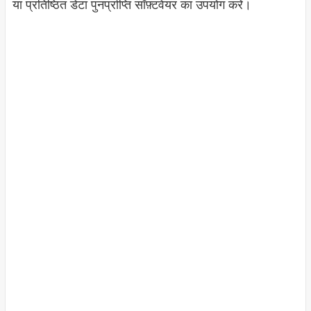
या प्रतिष्ठित डेटा पुनर्प्राप्ति सॉफ़्टवेयर का उपयोग करें।