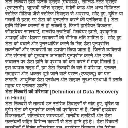
डेटा रिकवरी हार्ड डिस्क ड्राइव (एचडीडी), सॉलिड-स्टेट ड्राइव
(एसएसडी), यूएसबी फ्लैश ड्राइव, मेमोरी कार्ड और अन्य डिजिटल
स्टोरेज मीडिया जैसे स्टोरेज डिवाइस से अप्राप्य, खोए हुए, दूषित या
गलती से हटाए गए डेटा को पुनर्प्राप्त करने की प्रक्रिया है। डेटा
हानि विभिन्न कारणों से हो सकती है, जिनमें हार्डवेयर विफलता,
सॉफ़्टवेयर समस्याएँ, मानवीय त्रुटियाँ, मैलवेयर हमले, प्राकृतिक
आपदाएँ और भंडारण उपकरणों को भौतिक क्षति शामिल है। खोए हुए
डेटा को बचाने और पुनर्स्थापित करने के लिए डेटा पुनर्प्राप्ति
तकनीकों और उपकरणों का उपयोग किया जाता है, जिससे व्यक्तियों
और संगठनों को मूल्यवान जानकारी पुनर्प्राप्त करने और उनके
संचालन पर डेटा हानि के प्रभाव को कम करने में मदद मिलती है।
इस व्यापक गाइड में, हम डेटा रिकवरी के बारे में परिभाषा, प्रकार,
उदाहरण और अक्सर पूछे जाने वाले प्रश्न (एफएक्यू) का पता
लगाएंगे, आधुनिक डेटा प्रबंधन और साइबर सुरक्षा प्रथाओं में इसके
महत्व पर प्रकाश डालेंगे।
डेटा रिकवरी की परिभाषा [Definition of Data Recovery
in Hindi]
डेटा रिकवरी से तात्पर्य उन स्टोरेज डिवाइसों से खोए हुए, दूषित या
दुर्गम डेटा को पुनर्प्राप्त करने की प्रक्रिया से है, जिनमें हार्डवेयर
विफलताओं, सॉफ़्टवेयर समस्याओं, मानवीय त्रुटियों और डेटा
उल्लंघनों सहित विभिन्न कारणों से डेटा हानि हुई है। डेटा रिकवरी
तकनीकों में विशेष सॉफ़्टवेयर टूल, हार्डवेयर डिवाइस और पेशेवर