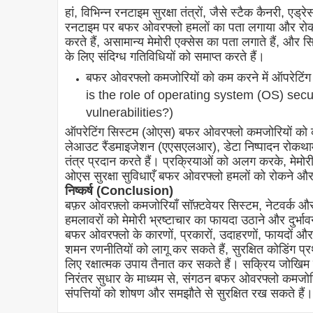
हां, विभिन्न रनटाइम सुरक्षा तंत्रों, जैसे स्टैक कैनरी, 
रनटाइम पर बफर ओवरफ्लो हमलों का पता लगाया और रोका ज
करते हैं, असामान्य मेमोरी एक्सेस का पता लगाते हैं, और
के लिए संदिग्ध गतिविधियों को समाप्त करते हैं।
बफर ओवरफ्लो कमजोरियों को कम करने में ऑपरेटिंग 
is the role of operating system (OS) secur
vulnerabilities?)
ऑपरेटिंग सिस्टम (ओएस) बफर ओवरफ्लो कमजोरियों को कम
लेआउट रैंडमाइजेशन (एएसएलआर), डेटा निष्पादन रोकथाम 
तंत्र प्रदान करते हैं। प्रक्रियाओं को अलग करके, मेमोरी
ओएस सुरक्षा सुविधाएँ बफर ओवरफ्लो हमलों को रोकने और 
निष्कर्ष (Conclusion)
बफ़र ओवरफ़्लो कमजोरियाँ सॉफ़्टवेयर सिस्टम, नेटवर्क और ड
हमलावरों को मेमोरी भ्रष्टाचार का फायदा उठाने और दुर्भा
बफर ओवरफ्लो के कारणों, प्रकारों, उदाहरणों, फायदों औ
शमन रणनीतियों को लागू कर सकते हैं, सुरक्षित कोडिंग 
लिए रक्षात्मक उपाय तैनात कर सकते हैं। सक्रिय जोखिम प्
निरंतर सुधार के माध्यम से, संगठन बफर ओवरफ्लो कमजो
संपत्तियों को शोषण और समझौते से सुरक्षित रख सकते हैं।