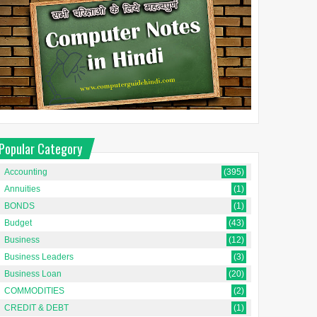
Popular Category
Accounting
(395)
Annuities
(1)
BONDS
(1)
Budget
(43)
Business
(12)
Business Leaders
(3)
Business Loan
(20)
COMMODITIES
(2)
CREDIT & DEBT
(1)