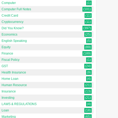
Computer
(1)
Computer Full Notes
(101)
Credit Card
(11)
Cryptocurrency
(11)
Did You Know?
(397)
Economics
(25)
English Speaking
(5)
Equity
(89)
Finance
(189)
Fiscal Policy
(1)
GST
(24)
Health Insurance
(9)
Home Loan
(4)
Human Resource
(21)
Insurance
(13)
Investing
(21)
LAWS & REGULATIONS
(4)
Loan
(18)
Marketing
(65)