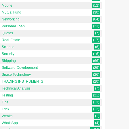
Mobile
(12)
Mutual Fund
(30)
Networking
(64)
Personal Loan
(23)
Quotes
(7)
Real-Estate
(17)
Science
(6)
Security
(16)
Shipping
(66)
Software-Development
(29)
Space Technology
(26)
TRADING INSTRUMENTS
(20)
Technical Analysis
(7)
Testing
(21)
Tips
(13)
Trick
(12)
Wealth
(1)
WhatsApp
(4)