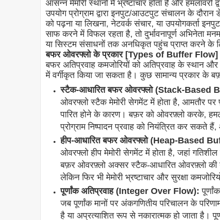
आसन्न मेमोरी स्थानों में भ्रष्टाचार होता है और हमलावरों द
उपयोग प्रोग्राम द्वारा इनपुट/आउटपुट संचालन के दौरान ड
को पढ़ना या लिखना, नेटवर्क संचार, या उपयोगकर्ता इनपुट
साफ करने में विफल रहता है, तो दुर्भावनापूर्ण अभिनेता मन
या सिस्टम संसाधनों तक अनधिकृत पहुंच प्राप्त करने क
बफर ओवरफ्लो के प्रकार [Types of Buffer Flow]
बफर अतिप्रवाह कमजोरियों को अतिप्रवाह के स्थान और प
में वर्गीकृत किया जा सकता है। कुछ सामान्य प्रकार के बफ़
स्टैक-आधारित बफर ओवरफ्लो (Stack-Based B
ओवरफ्लो स्टैक मेमोरी सेगमेंट में होता है, आमतौर पर
पारित होने के कारण। बफ़र को ओवरफ़्लो करके, हमला
प्रोग्राम निष्पादन प्रवाह को नियंत्रित कर सकते है
हीप-आधारित बफर ओवरफ्लो (Heap-Based Bu
ओवरफ्लो हीप मेमोरी सेगमेंट में होता है, जहां गतिशी
बफ़र ओवरफ़्लो अक्सर स्टैक-आधारित ओवरफ़्लो की त
लेकिन फिर भी मेमोरी भ्रष्टाचार और सुरक्षा कमजोरियो
पूर्णांक अतिप्रवाह (Integer Over Flow):
पूर्णा
जब पूर्णांक मानों पर अंकगणितीय परिचालन के परिणा
है या अप्रत्याशित रूप से नकारात्मक हो जाता है। पूर