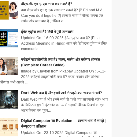
बीएड और एम .ए. एक साथ कर सकते है?
क्या बीएड और एम .ए. एक साथ कर सकते है? [B.Ed and M.A.
Can you do it together?] आज के समय में बीएड करना एक
नार्मल और आम बात है , लेकिन स...
ईमेल एड्रेस क्या है? हिंदी में पूरी जानकारी
Updated On : 16-09-2025 ईमेल एड्रेस क्या है? (Email
Address Meaning in Hindi) आज की डिजिटल दुनिया में ईमेल
communic...
स्पोर्ट्स साइकोलॉजी क्या है? महत्व, स्कोप और करियर ऑप्शंस
(Complete Career Guide)
Image by Clayton from Pixabay Updated On : 5-12-
2025 स्पोर्ट्स साइकोलॉजी क्या है? महत्व, स्कोप और करियर
ऑप्शंस कभी आपने ...
Dark Web क्या है और इसमें जाने से पहले क्या सावधानी रखें?
Dark Web क्या है और इसमें जाने से पहले क्या सावधानी रखें? आज
के डिजिटल युग में, इंटरनेट का उपयोग हमारी दैनिक जिंदगी का एक
अहम हिस्सा बन चुका...
Digital Computer का Evolution — आसान भाषा में समझें |
कंप्यूटर का इतिहास
Updated On : 23-10-2025 Digital Computer का