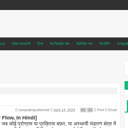
ost
रोचक जानकारी
टिप्स
वेब डिजाईन सेवा
वैज्ञानिक नाम
नेटवर्किंग
अनसुलझे 
computerguidehindi
April 14, 2024
A
+
A
-
Print
Email
r Flow, In Hindi]
 जब कोई प्रोग्राम या प्रक्रिया बफ़र, या अस्थायी भंडारण क्षेत्र में