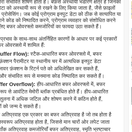
्वारा संभावित शोषण होता है। बफ़र्स अस्थायी भंडारण क्षेत्र हैं जिनका
ेटा को अस्थायी रूप से रखने के लिए किया जाता है, जैसे फ़ाइलों
 प्रोसेसिंग। जब कोई प्रोग्राम इनपुट डेटा को ठीक से सत्यापित या
माने कोड को निष्पादित करने, प्रोग्राम व्यवहार को संशोधित करने
े लिए बफर ओवरफ्लो कमजोरियों का फायदा उठा सकते हैं।
्रभाव के साथ-साथ अंतर्निहित कारणों के आधार पर कई प्रकारों
र ओवरफ़्लो में शामिल हैं:
uffer Flow):
स्टैक-आधारित बफर ओवरफ्लो में, बफर
 फ़ंक्शन पैरामीटर या स्थानीय चर में अत्यधिक इनपुट डेटा
वर फ़ंक्शन के रिटर्न पते को अधिलेखित कर सकते हैं,
ं, और संभावित रूप से मनमाना कोड निष्पादित कर सकते हैं।
ffer Overflow):
हीप-आधारित बफर ओवरफ्लो में, बफर
ल रूप से आवंटित मेमोरी ब्लॉक प्रबंधित होते हैं। हीप-आधारित
ुलना में अधिक जटिल और शोषण करने में कठिन होते हैं,
ं को जन्म दे सकते हैं।
ंक अतिप्रवाह एक प्रकार का बफर अतिप्रवाह है जो तब होता है
मस्वरूप अतिप्रवाह होता है, जिससे मान चारों ओर लपेट जाता
्णांक अतिप्रवाह कमजोरियाँ बफर अतिप्रवाह, स्मृति भ्रष्टाचार