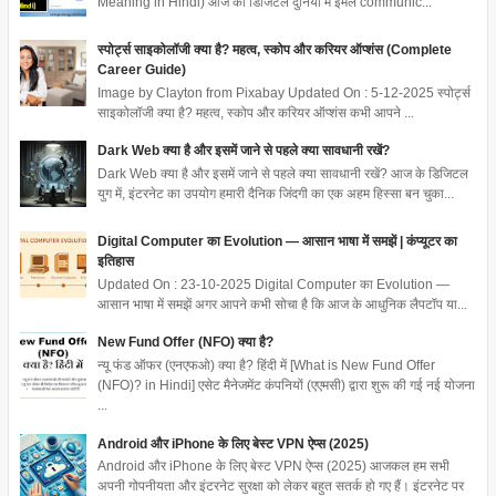
Meaning in Hindi) आज की डिजिटल दुनिया में ईमेल communic...
स्पोर्ट्स साइकोलॉजी क्या है? महत्व, स्कोप और करियर ऑप्शंस (Complete
Career Guide)
Image by Clayton from Pixabay Updated On : 5-12-2025 स्पोर्ट्स
साइकोलॉजी क्या है? महत्व, स्कोप और करियर ऑप्शंस कभी आपने ...
Dark Web क्या है और इसमें जाने से पहले क्या सावधानी रखें?
Dark Web क्या है और इसमें जाने से पहले क्या सावधानी रखें? आज के डिजिटल
युग में, इंटरनेट का उपयोग हमारी दैनिक जिंदगी का एक अहम हिस्सा बन चुका...
Digital Computer का Evolution — आसान भाषा में समझें | कंप्यूटर का
इतिहास
Updated On : 23-10-2025 Digital Computer का Evolution —
आसान भाषा में समझें अगर आपने कभी सोचा है कि आज के आधुनिक लैपटॉप या...
New Fund Offer (NFO) क्या है?
न्यू फंड ऑफर (एनएफओ) क्या है? हिंदी में [What is New Fund Offer
(NFO)? in Hindi] एसेट मैनेजमेंट कंपनियों (एएमसी) द्वारा शुरू की गई नई योजना
...
Android और iPhone के लिए बेस्ट VPN ऐप्स (2025)
Android और iPhone के लिए बेस्ट VPN ऐप्स (2025) आजकल हम सभी
अपनी गोपनीयता और इंटरनेट सुरक्षा को लेकर बहुत सतर्क हो गए हैं। इंटरनेट पर