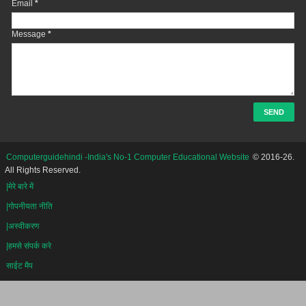
Email
*
Message
*
Computerguidehindi -India's No-1 Computer Educational Website
© 2016-26.
All Rights Reserved.
|मेरे बारे में
|गोपनीयता नीति
|अस्वीकरण
|हमसे संपर्क करे
साईट मैप