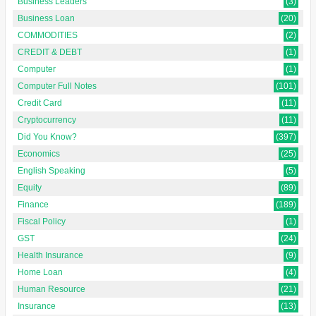
Business Leaders
(3)
Business Loan
(20)
COMMODITIES
(2)
CREDIT & DEBT
(1)
Computer
(1)
Computer Full Notes
(101)
Credit Card
(11)
Cryptocurrency
(11)
Did You Know?
(397)
Economics
(25)
English Speaking
(5)
Equity
(89)
Finance
(189)
Fiscal Policy
(1)
GST
(24)
Health Insurance
(9)
Home Loan
(4)
Human Resource
(21)
Insurance
(13)