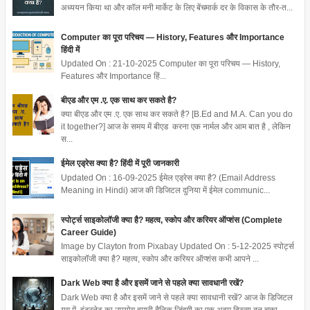
अध्ययन किया था और कॉल मनी मार्केट के लिए बेंचमार्क दर के विकास के तौर-त...
Computer का पूरा परिचय — History, Features और Importance
हिंदी में
Updated On : 21-10-2025 Computer का पूरा परिचय — History,
Features और Importance हिं...
बीएड और एम .ए. एक साथ कर सकते है?
क्या बीएड और एम .ए. एक साथ कर सकते है? [B.Ed and M.A. Can you do
it together?] आज के समय में बीएड करना एक नार्मल और आम बात है , लेकिन
स...
ईमेल एड्रेस क्या है? हिंदी में पूरी जानकारी
Updated On : 16-09-2025 ईमेल एड्रेस क्या है? (Email Address
Meaning in Hindi) आज की डिजिटल दुनिया में ईमेल communic...
स्पोर्ट्स साइकोलॉजी क्या है? महत्व, स्कोप और करियर ऑप्शंस (Complete
Career Guide)
Image by Clayton from Pixabay Updated On : 5-12-2025 स्पोर्ट्स
साइकोलॉजी क्या है? महत्व, स्कोप और करियर ऑप्शंस कभी आपने ...
Dark Web क्या है और इसमें जाने से पहले क्या सावधानी रखें?
Dark Web क्या है और इसमें जाने से पहले क्या सावधानी रखें? आज के डिजिटल
युग में, इंटरनेट का उपयोग हमारी दैनिक जिंदगी का एक अहम हिस्सा बन चुका...