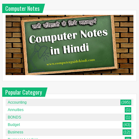
Computer Notes
Popular Category
Accounting
(395)
Annuities
(1)
BONDS
(1)
Budget
(43)
Business
(12)