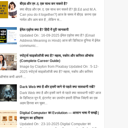
बीएड और एम .ए. एक साथ कर सकते है?
क्या बीएड और एम .ए. एक साथ कर सकते है? [B.Ed and M.A.
Can you do it together?] आज के समय में बीएड करना एक
नार्मल और आम बात है , लेकिन स...
ईमेल एड्रेस क्या है? हिंदी में पूरी जानकारी
Updated On : 16-09-2025 ईमेल एड्रेस क्या है? (Email
Address Meaning in Hindi) आज की डिजिटल दुनिया में ईमेल
communic...
स्पोर्ट्स साइकोलॉजी क्या है? महत्व, स्कोप और करियर ऑप्शंस
(Complete Career Guide)
Image by Clayton from Pixabay Updated On : 5-12-
2025 स्पोर्ट्स साइकोलॉजी क्या है? महत्व, स्कोप और करियर
ऑप्शंस कभी आपने ...
Dark Web क्या है और इसमें जाने से पहले क्या सावधानी रखें?
Dark Web क्या है और इसमें जाने से पहले क्या सावधानी रखें? आज
के डिजिटल युग में, इंटरनेट का उपयोग हमारी दैनिक जिंदगी का एक
अहम हिस्सा बन चुका...
Digital Computer का Evolution — आसान भाषा में समझें |
कंप्यूटर का इतिहास
Updated On : 23-10-2025 Digital Computer का