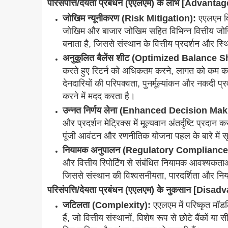
परिसंपत्ति/देयता प्रबंधन (एएलएम) के लाभ [Adv
जोखिम न्यूनीकरण (Risk Mitigation):
एएलएम वित
जोखिम और बाजार जोखिम सहित विभिन्न वित्तीय जोखिम
बनाता है, जिससे संस्थान के वित्तीय प्रदर्शन और 
अनुकूलित बैलेंस शीट (Optimized Balance S
करते हुए रिटर्न को अधिकतम करने, लागत को कम करन
देनदारियों की परिपक्वता, पुनर्मूल्यांकन और नकदी 
करने में मदद करता है।
उन्नत निर्णय लेना (Enhanced Decision Mak
और प्रदर्शन मेट्रिक्स में मूल्यवान अंतर्दृष्टि प्रदा
पूंजी आवंटन और रणनीतिक योजना पहल के बारे में सूचि
नियामक अनुपालन (Regulatory Compliance
और वित्तीय रिपोर्टिंग से संबंधित नियामक आवश्यकता
जिससे संस्थान की विश्वसनीयता, पारदर्शिता और नियाम
परिसंपत्ति/देयता प्रबंधन (एएलएम) के नुकसान [
जटिलता (Complexity):
एएलएम में परिष्कृत मॉड
हैं, जो वित्तीय संस्थानों, विशेष रूप से छोटे बैंकों य