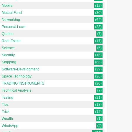
Mobile
(12)
Mutual Fund
(30)
Networking
(64)
Personal Loan
(23)
Quotes
(7)
Real-Estate
(17)
Science
(6)
Security
(16)
Shipping
(66)
Software-Development
(29)
Space Technology
(26)
TRADING INSTRUMENTS
(20)
Technical Analysis
(7)
Testing
(21)
Tips
(13)
Trick
(12)
Wealth
(1)
WhatsApp
(4)