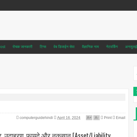
ost
रोचक जानकारी
टिप्स
वेब डिजाईन सेवा
वैज्ञानिक नाम
नेटवर्किंग
अनसुलझे 
computerguidehindi
April 16, 2024
A
+
A
-
Print
Email
कार, उदाहरण, फायदे और नुकसान [Asset/Liability