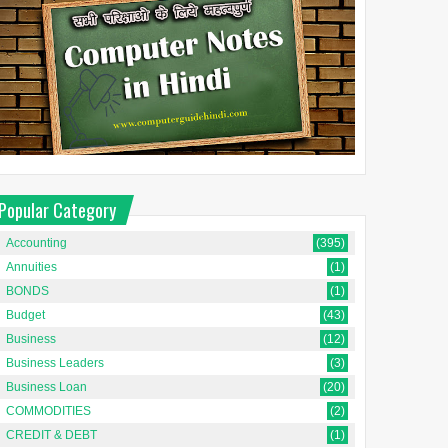
Popular Category
Accounting
(395)
Annuities
(1)
BONDS
(1)
Budget
(43)
Business
(12)
Business Leaders
(3)
Business Loan
(20)
COMMODITIES
(2)
CREDIT & DEBT
(1)