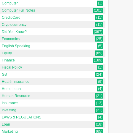
Computer
(1)
Computer Full Notes
(101)
Credit Card
(11)
Cryptocurrency
(11)
Did You Know?
(397)
Economics
(25)
English Speaking
(5)
Equity
(89)
Finance
(189)
Fiscal Policy
(1)
GST
(24)
Health Insurance
(9)
Home Loan
(4)
Human Resource
(21)
Insurance
(13)
Investing
(21)
LAWS & REGULATIONS
(4)
Loan
(18)
Marketing
(65)