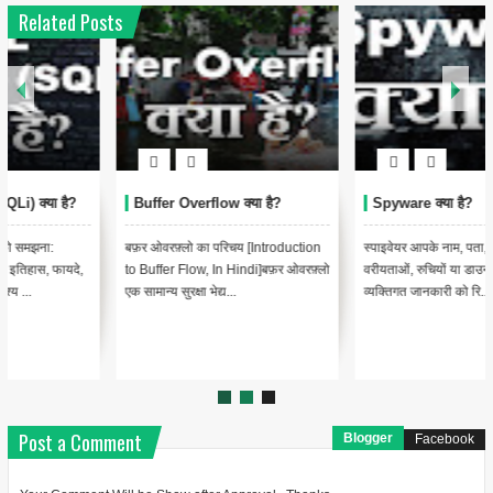
Related Posts
Buffer Overflow क्या है?
Spyware क्या है?
बफ़र ओवरफ़्लो का परिचय [Introduction
स्पाइवेयर आपके नाम, पता, ब्राउज़िंग आदतों,
to Buffer Flow, In Hindi]बफ़र ओवरफ़्लो
वरीयताओं, रुचियों या डाउनलोड जैसी
एक सामान्य सुरक्षा भेद्य...
व्यक्तिगत जानकारी को रि...
Post a Comment
Blogger
Facebook