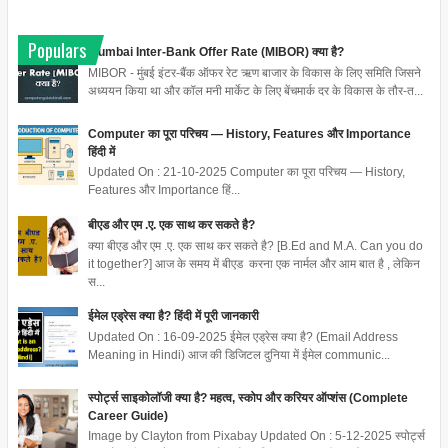
Populars
Mumbai Inter-Bank Offer Rate (MIBOR) क्या है?
MIBOR - मुंबई इंटर-बैंक ऑफर रेट ऋण बाजार के विकास के लिए समिति जिसने
अध्ययन किया था और कॉल मनी मार्केट के लिए बेंचमार्क दर के विकास के तौर-त...
Computer का पूरा परिचय — History, Features और Importance
हिंदी में
Updated On : 21-10-2025 Computer का पूरा परिचय — History,
Features और Importance हिं...
बीएड और एम .ए. एक साथ कर सकते है?
क्या बीएड और एम .ए. एक साथ कर सकते है? [B.Ed and M.A. Can you do
it together?] आज के समय में बीएड करना एक नार्मल और आम बात है , लेकिन
स...
ईमेल एड्रेस क्या है? हिंदी में पूरी जानकारी
Updated On : 16-09-2025 ईमेल एड्रेस क्या है? (Email Address
Meaning in Hindi) आज की डिजिटल दुनिया में ईमेल communic...
स्पोर्ट्स साइकोलॉजी क्या है? महत्व, स्कोप और करियर ऑप्शंस (Complete
Career Guide)
Image by Clayton from Pixabay Updated On : 5-12-2025 स्पोर्ट्स