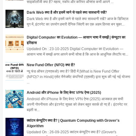
साइकोलॉजी क्या है? महत्व, स्कोप और करियर ऑप्शंस कभी आपने ...
Dark Web क्या है और इसमें जाने से पहले क्या सावधानी रखें?
Dark Web क्या है और इसमें जाने से पहले क्या सावधानी रखें? आज के डिजिटल
युग में, इंटरनेट का उपयोग हमारी दैनिक जिंदगी का एक अहम हिस्सा बन चुका...
Digital Computer का Evolution — आसान भाषा में समझें | कंप्यूटर का
इतिहास
Updated On : 23-10-2025 Digital Computer का Evolution —
आसान भाषा में समझें अगर आपने कभी सोचा है कि आज के आधुनिक लैपटॉप या...
New Fund Offer (NFO) क्या है?
न्यू फंड ऑफर (एनएफओ) क्या है? हिंदी में [What is New Fund Offer
(NFO)? in Hindi] एसेट मैनेजमेंट कंपनियों (एएमसी) द्वारा शुरू की गई नई योजना
...
Android और iPhone के लिए बेस्ट VPN ऐप्स (2025)
Android और iPhone के लिए बेस्ट VPN ऐप्स (2025) आजकल हम सभी
अपनी गोपनीयता और इंटरनेट सुरक्षा को लेकर बहुत सतर्क हो गए हैं। इंटरनेट पर
बढ़ती स...
क्वांटम कंप्यूटिंग क्या है? | Quantum Computing with Grover's
Algorithm
Updated On : 26-09-2025 क्वांटम कंप्यूटिंग क्या है? (Grover's