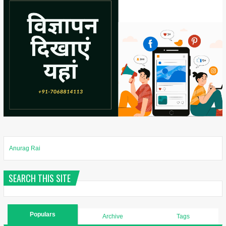
Anurag Rai
SEARCH THIS SITE
Populars
Archive
Tags