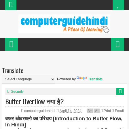
Translate
Powered by
Translate
Security
Buffer Overflow क्या है?
computerguidehindi
April 14, 2024
A
+
A
-
Print
Email
बफ़र ओवरफ़्लो का परिचय [Introduction to Buffer Flow,
In Hindi]