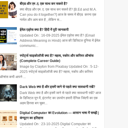
बीएड और एम .ए. एक साथ कर सकते है?
क्या बीएड और एम .ए. एक साथ कर सकते है? [B.Ed and M.A.
Can you do it together?] आज के समय में बीएड करना एक
नार्मल और आम बात है , लेकिन स...
ईमेल एड्रेस क्या है? हिंदी में पूरी जानकारी
Updated On : 16-09-2025 ईमेल एड्रेस क्या है? (Email
Address Meaning in Hindi) आज की डिजिटल दुनिया में ईमेल
communic...
स्पोर्ट्स साइकोलॉजी क्या है? महत्व, स्कोप और करियर ऑप्शंस
(Complete Career Guide)
Image by Clayton from Pixabay Updated On : 5-12-
2025 स्पोर्ट्स साइकोलॉजी क्या है? महत्व, स्कोप और करियर
ऑप्शंस कभी आपने ...
Dark Web क्या है और इसमें जाने से पहले क्या सावधानी रखें?
Dark Web क्या है और इसमें जाने से पहले क्या सावधानी रखें? आज
के डिजिटल युग में, इंटरनेट का उपयोग हमारी दैनिक जिंदगी का एक
अहम हिस्सा बन चुका...
Digital Computer का Evolution — आसान भाषा में समझें |
कंप्यूटर का इतिहास
Updated On : 23-10-2025 Digital Computer का