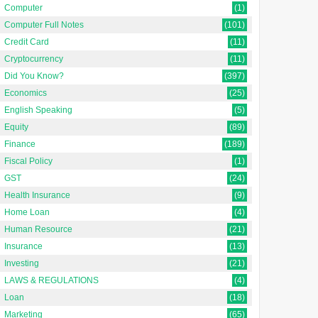
Computer
(1)
Computer Full Notes
(101)
Credit Card
(11)
Cryptocurrency
(11)
Did You Know?
(397)
Economics
(25)
English Speaking
(5)
Equity
(89)
Finance
(189)
Fiscal Policy
(1)
GST
(24)
Health Insurance
(9)
Home Loan
(4)
Human Resource
(21)
Insurance
(13)
Investing
(21)
LAWS & REGULATIONS
(4)
Loan
(18)
Marketing
(65)