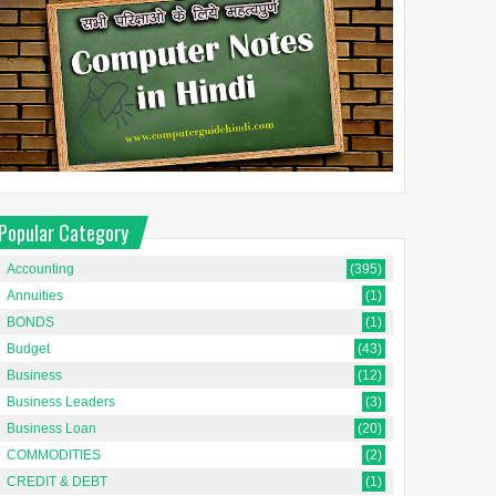
Popular Category
Accounting
(395)
Annuities
(1)
BONDS
(1)
Budget
(43)
Business
(12)
Business Leaders
(3)
Business Loan
(20)
COMMODITIES
(2)
CREDIT & DEBT
(1)