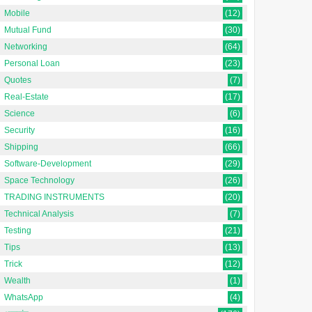
Mobile
(12)
Mutual Fund
(30)
Networking
(64)
Personal Loan
(23)
Quotes
(7)
Real-Estate
(17)
Science
(6)
Security
(16)
Shipping
(66)
Software-Development
(29)
Space Technology
(26)
TRADING INSTRUMENTS
(20)
Technical Analysis
(7)
Testing
(21)
Tips
(13)
Trick
(12)
Wealth
(1)
WhatsApp
(4)