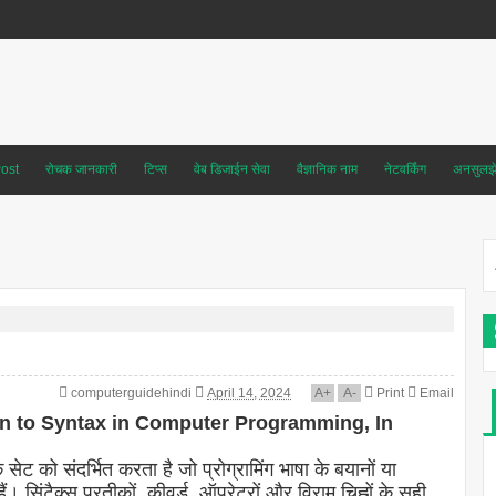
ost
रोचक जानकारी
टिप्स
वेब डिजाईन सेवा
वैज्ञानिक नाम
नेटवर्किंग
अनसुलझे 
computerguidehindi
April 14, 2024
A
+
A
-
Print
Email
troduction to Syntax in Computer Programming, In
के सेट को संदर्भित करता है जो प्रोग्रामिंग भाषा के बयानों या
। सिंटैक्स प्रतीकों, कीवर्ड, ऑपरेटरों और विराम चिह्नों के सही