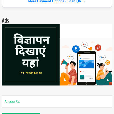
More Payment Options / Scan QR →
Ads
Anurag Rai