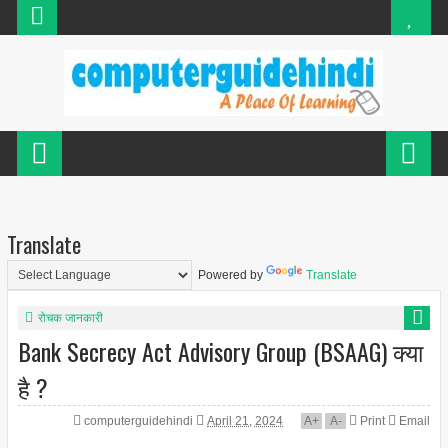
Translate
Powered by
Translate
रोचक जानकारी
Bank Secrecy Act Advisory Group (BSAAG) क्या
है ?
computerguidehindi
April 21, 2024
A
+
A
-
Print
Email