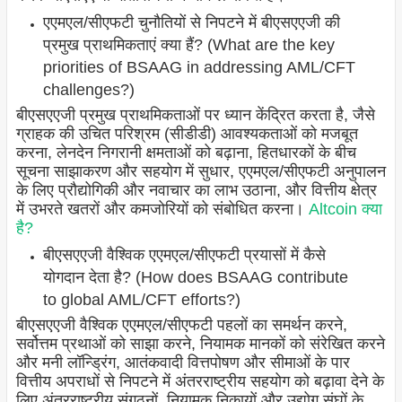
एएमएल/सीएफटी चुनौतियों से निपटने में बीएसएएजी की
प्रमुख प्राथमिकताएं क्या हैं? (What are the key
priorities of BSAAG in addressing AML/CFT
challenges?)
बीएसएएजी प्रमुख प्राथमिकताओं पर ध्यान केंद्रित करता है, जैसे
ग्राहक की उचित परिश्रम (सीडीडी) आवश्यकताओं को मजबूत
करना, लेनदेन निगरानी क्षमताओं को बढ़ाना, हितधारकों के बीच
सूचना साझाकरण और सहयोग में सुधार, एएमएल/सीएफटी अनुपालन
के लिए प्रौद्योगिकी और नवाचार का लाभ उठाना, और वित्तीय क्षेत्र
में उभरते खतरों और कमजोरियों को संबोधित करना।
Altcoin क्या
है?
बीएसएएजी वैश्विक एएमएल/सीएफटी प्रयासों में कैसे
योगदान देता है? (How does BSAAG contribute
to global AML/CFT efforts?)
बीएसएएजी वैश्विक एएमएल/सीएफटी पहलों का समर्थन करने,
सर्वोत्तम प्रथाओं को साझा करने, नियामक मानकों को संरेखित करने
और मनी लॉन्ड्रिंग, आतंकवादी वित्तपोषण और सीमाओं के पार
वित्तीय अपराधों से निपटने में अंतरराष्ट्रीय सहयोग को बढ़ावा देने के
लिए अंतरराष्ट्रीय संगठनों, नियामक निकायों और उद्योग संघों के