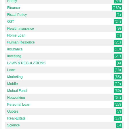
Equity
(89)
Finance
(189)
Fiscal Policy
(1)
GST
(24)
Health Insurance
(9)
Home Loan
(4)
Human Resource
(21)
Insurance
(13)
Investing
(21)
LAWS & REGULATIONS
(4)
Loan
(18)
Marketing
(65)
Mobile
(12)
Mutual Fund
(30)
Networking
(64)
Personal Loan
(23)
Quotes
(7)
Real-Estate
(17)
Science
(6)