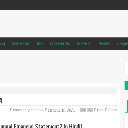
ost
रोचक जानकारी
टिप्स
वेब डिजाईन सेवा
वैज्ञानिक नाम
नेटवर्किंग
अनसुलझे 
ं
computerguidehindi
October 10, 2021
A
+
A
-
Print
Email
is Annual Financial Statement? In Hindi]