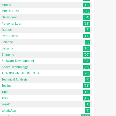
Mobile
(12)
Mutual Fund
(30)
Networking
(64)
Personal Loan
(23)
Quotes
(7)
Real-Estate
(17)
Science
(6)
Security
(16)
Shipping
(66)
Software-Development
(29)
Space Technology
(26)
TRADING INSTRUMENTS
(20)
Technical Analysis
(7)
Testing
(21)
Tips
(13)
Trick
(12)
Wealth
(1)
WhatsApp
(4)