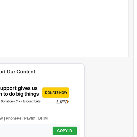
rt Our Content
y | PhonePe | Paytm | BHIM
COPY ID