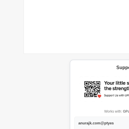
Suppo
Works with:
GPa
anurajk.com@ptyes