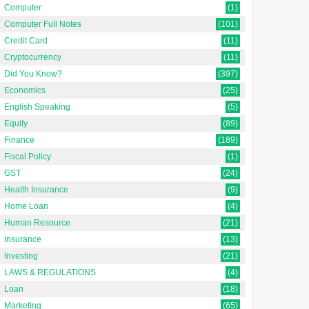
किर...
Computer
(1)
Computer Full Notes
(101)
Credit Card
(11)
Cryptocurrency
(11)
Did You Know?
(397)
Economics
(25)
English Speaking
(5)
Equity
(89)
Finance
(189)
Fiscal Policy
(1)
GST
(24)
Health Insurance
(9)
Home Loan
(4)
Human Resource
(21)
Insurance
(13)
Investing
(21)
LAWS & REGULATIONS
(4)
Loan
(18)
Marketing
(65)