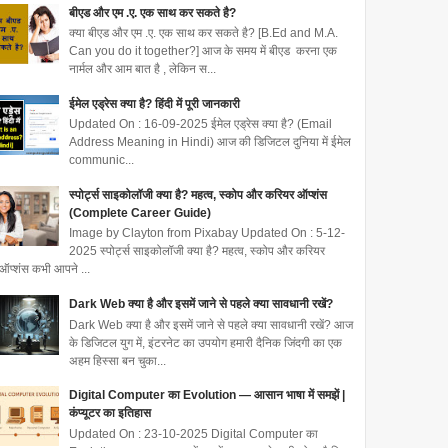
बीएड और एम .ए. एक साथ कर सकते है?
क्या बीएड और एम .ए. एक साथ कर सकते है? [B.Ed and M.A.
Can you do it together?] आज के समय में बीएड करना एक
नार्मल और आम बात है , लेकिन स...
ईमेल एड्रेस क्या है? हिंदी में पूरी जानकारी
Updated On : 16-09-2025 ईमेल एड्रेस क्या है? (Email
Address Meaning in Hindi) आज की डिजिटल दुनिया में ईमेल
communic...
स्पोर्ट्स साइकोलॉजी क्या है? महत्व, स्कोप और करियर ऑप्शंस
(Complete Career Guide)
Image by Clayton from Pixabay Updated On : 5-12-
2025 स्पोर्ट्स साइकोलॉजी क्या है? महत्व, स्कोप और करियर
ऑप्शंस कभी आपने ...
Dark Web क्या है और इसमें जाने से पहले क्या सावधानी रखें?
Dark Web क्या है और इसमें जाने से पहले क्या सावधानी रखें? आज
के डिजिटल युग में, इंटरनेट का उपयोग हमारी दैनिक जिंदगी का एक
अहम हिस्सा बन चुका...
Digital Computer का Evolution — आसान भाषा में समझें |
कंप्यूटर का इतिहास
Updated On : 23-10-2025 Digital Computer का