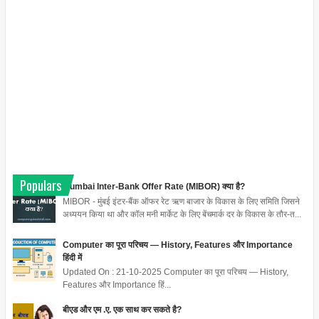
Populars
Mumbai Inter-Bank Offer Rate (MIBOR) क्या है?
MIBOR - मुंबई इंटर-बैंक ऑफर रेट ऋण बाजार के विकास के लिए समिति जिसने
अध्ययन किया था और कॉल मनी मार्केट के लिए बेंचमार्क दर के विकास के तौर-त...
Computer का पूरा परिचय — History, Features और Importance
हिंदी में
Updated On : 21-10-2025 Computer का पूरा परिचय — History,
Features और Importance हिं...
बीएड और एम .ए. एक साथ कर सकते है?