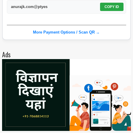
anurajk.com@ptyes
COPY ID
More Payment Options / Scan QR →
Ads