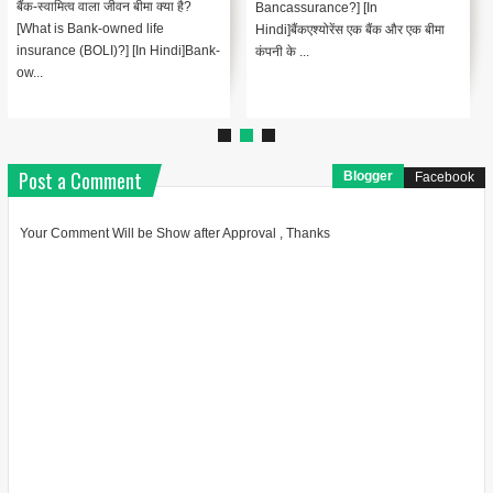
आकस्मिक मृत्यु लाभ बीमा क्या है? [What
ance?] [In
उपाय है जिसका 
is Accidental Death Benefits
्योरेंस एक बैंक और एक बीमा
नियमित वार्षिक भ
Insurance? In Hindi]Accidental
D...
Post a Comment
Blogger
Facebook
Your Comment Will be Show after Approval , Thanks