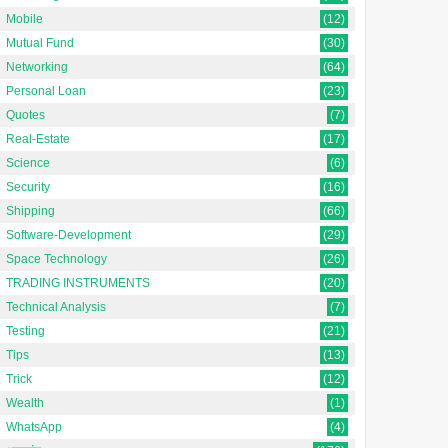
मोबाइल का हिंदी नाम क्या है और इसे
अंतर: हिंदी में परिभाषाएँ, प्रकार,
Mobile
(12)
्यों जाना ज़रूरी है? ...
उदाहरण, इतिहास, फायदे, नुकसान,...
Mutual Fund
(30)
Networking
(64)
Personal Loan
(23)
Quotes
(7)
Real-Estate
(17)
Science
(6)
Security
(16)
Shipping
(66)
Software-Development
(29)
Space Technology
(26)
TRADING INSTRUMENTS
(20)
Technical Analysis
(7)
Testing
(21)
Tips
(13)
Trick
(12)
Wealth
(1)
WhatsApp
(4)