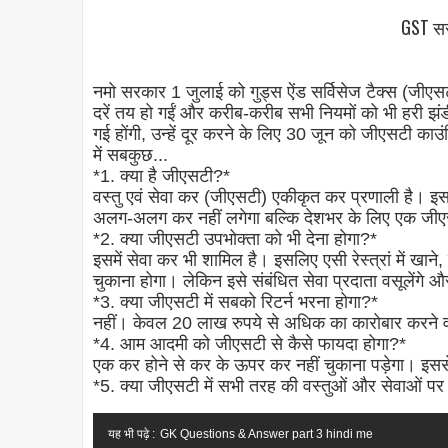
GST सर
नमो सरकार 1 जुलाई को गुड्स ऐंड सर्विसेज टैक्स (जीएसटी
दरें तय हो गईं और करीब-करीब सभी नियमों को भी हरी झं
गई होंगी, उन्हें दूर करने के लिए 30 जून को जीएसटी का
में सबकुछ...
*1. क्या है जीएसटी?*
वस्तु एवं सेवा कर (जीएसटी) एकीकृत कर प्रणाली है। इसमे
अलग-अलग कर नहीं लगेगा बल्कि देशभर के लिए एक जीए
*2. क्या जीएसटी उपभोक्ता को भी देना होगा?*
इसमें सेवा कर भी शामिल है। इसलिए एसी रेस्त्रां में खान
चुकाना होगा। लेकिन इसे संबंधित सेवा प्रदाता वसूलेंगे औ
*3. क्या जीएसटी में सबको रिटर्न भरना होगा?*
नहीं। केवल 20 लाख रुपये से अधिक का कारोबार करने वाले
*4. आम आदमी को जीएसटी से कैसे फायदा होगा?*
एक कर होने से कर के ऊपर कर नहीं चुकाना पड़ेगा। इससे व
*5. क्या जीएसटी में सभी तरह की वस्तुओं और सेवाओं प
यह भी पढ़े :
GK Questions & Answer part 3 hindi me