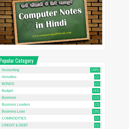
Popular Category
Accounting
(395)
Annuities
(1)
BONDS
(1)
Budget
(43)
Business
(12)
Business Leaders
(3)
Business Loan
(20)
COMMODITIES
(2)
CREDIT & DEBT
(1)