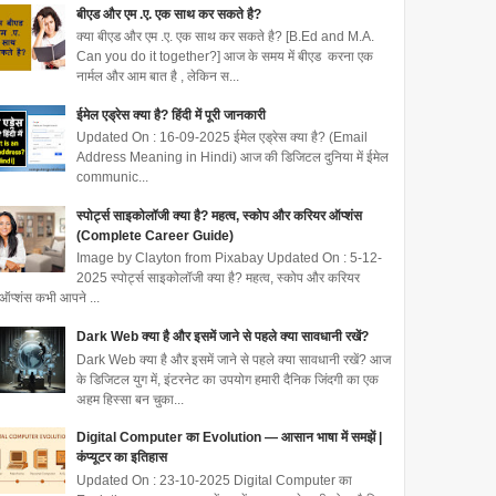
बीएड और एम .ए. एक साथ कर सकते है?
क्या बीएड और एम .ए. एक साथ कर सकते है? [B.Ed and M.A.
Can you do it together?] आज के समय में बीएड करना एक
नार्मल और आम बात है , लेकिन स...
ईमेल एड्रेस क्या है? हिंदी में पूरी जानकारी
Updated On : 16-09-2025 ईमेल एड्रेस क्या है? (Email
Address Meaning in Hindi) आज की डिजिटल दुनिया में ईमेल
communic...
स्पोर्ट्स साइकोलॉजी क्या है? महत्व, स्कोप और करियर ऑप्शंस
(Complete Career Guide)
Image by Clayton from Pixabay Updated On : 5-12-
2025 स्पोर्ट्स साइकोलॉजी क्या है? महत्व, स्कोप और करियर
ऑप्शंस कभी आपने ...
Dark Web क्या है और इसमें जाने से पहले क्या सावधानी रखें?
Dark Web क्या है और इसमें जाने से पहले क्या सावधानी रखें? आज
के डिजिटल युग में, इंटरनेट का उपयोग हमारी दैनिक जिंदगी का एक
अहम हिस्सा बन चुका...
Digital Computer का Evolution — आसान भाषा में समझें |
कंप्यूटर का इतिहास
Updated On : 23-10-2025 Digital Computer का