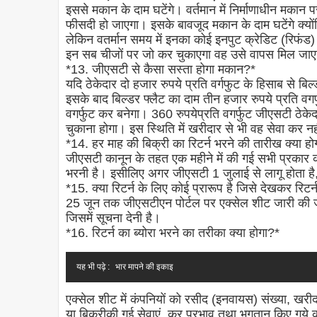
इससे मकान के दाम घटेंगे। वर्तमान में निर्माणाधीन मका
फीसदी हो जाएगा। इसके बावजूद मकान के दाम घटेंगे क्योंक
लेकिन वतर्मान समय में इनका कोई इनपुट क्रेडिट (रिफंड)
इन सब चीजों पर जो कर चुकाएगा वह उसे वापस मिल जा
*13. जीएसटी से कैसा सस्ता होगा मकान?*
यदि ठेकेदार दो हजार रुपये प्रति वर्गफुट के हिसाब से ब
इसके बाद बिल्डर फ्लैट का दाम तीन हजार रुपये प्रति व
वगर्फुट कर बनेगा। 360 रुपयेप्रति वगर्फुट जीएसटी ठेकेदा
चुकाना होगा। इस स्थिति में खरीदार से भी वह सेवा कर न
*14. हर माह की बिक्री का रिटर्न भरने की तारीख क्या हो
जीएसटी कानून के तहत एक महीने में की गई सभी प्रकार क
भरनी है। इसीलिए अगर जीएसटी 1 जुलाई से लागू होता 
*15. क्या रिटर्न के लिए कोई प्रारूप है जिसे देखकर रिटर
25 जून तक जीएसटीएन पोर्टल पर एक्सेल शीट जारी की जा
जिसमें सूचना देनी है।
*16. रिटर्न का ब्योरा भरने का तरीका क्या होगा?*
यह भी पढ़े :
भार मापने की इकाइ
एक्सेल शीट में कंपनियों को रसीद (इनवायस) संख्या, खरीद
या बिक्रीकी गई सेवाएं, कर प्रभाव तथा भुगतान किए गये क