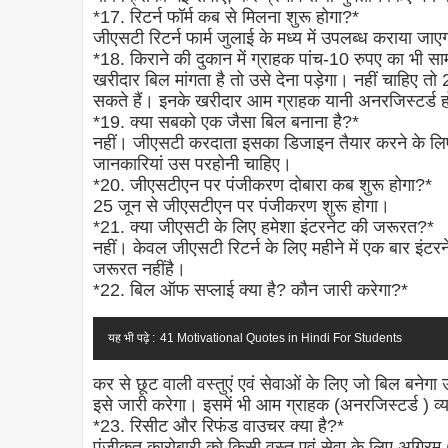
*17. रिटर्न फॉर्म कब से मिलना शुरू होगा?*
जीएसटी रिटर्न फार्म जुलाई के मध्य में उपलब्ध कराया जाए
*18. किराने की दुकान में ग्राहक पांच-10 रुपए का भी स
खरीदार बिल मांगता है तो उसे देना पड़ेगा। नहीं चाहिए तो
सकते हैं। इनके खरीदार आम ग्राहक यानी अनरजिस्टर्ड ह
*19. क्या सबको एक जैसा बिल बनाना है?*
नहीं। जीएसटी करदाता इसका डिजाइन तैयार करने के लिए स
जानकारियां उस परहोनी चाहिए।
*20. जीएसटीएन पर पंजीकरण दोबारा कब शुरू होगा?*
25 जून से जीएसटीएन पर पंजीकरण शुरू होगा।
*21. क्या जीएसटी के लिए हमेशा इंटरनेट की जरूरत?*
नहीं। केवल जीएसटी रिटर्न के लिए महीने में एक बार इंटर
जरूरत नहींहै।
*22. बिल ऑफ सप्लाई क्या है? कौन जारी करेगा?*
यह भी पढ़े :
41 Motivational Quotes in Hindi For Students
कर से छूट वाली वस्तुएं एवं सेवाओं के लिए जो बिल बने
इसे जारी करेगा। इसमें भी आम ग्राहक (अनरजिस्टर्ड ) व्
*23. रिसीट और रिफंड वाउचर क्या है?*
पंजीकृत कारोबारी को किसी वस्तु एवं सेवा के लिए अग्रि