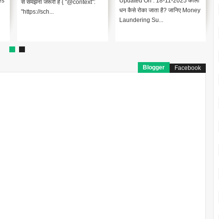
es
Updated On : 18-11-2025 काला
से समझना जरूरी है { "@context":
धन कैसे रोका जाता है? जानिए Money
"https://sch...
क
Laundering Su...
Blogger
Facebook