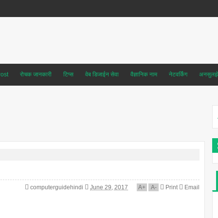
ost
रोचक जानकारी
टिप्स
वेब डिजाईन सेवा
वैज्ञानिक नाम
नेटवर्किंग
अनसुलझे 
computerguidehindi
June 29, 2017
A
+
A
-
Print
Email