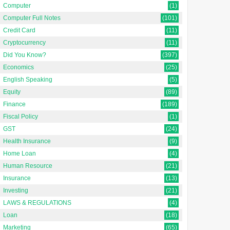
Computer
(1)
Computer Full Notes
(101)
Credit Card
(11)
Cryptocurrency
(11)
Did You Know?
(397)
Economics
(25)
English Speaking
(5)
Equity
(89)
Finance
(189)
2
Fiscal Policy
(1)
GST
(24)
Health Insurance
(9)
Home Loan
(4)
Human Resource
(21)
Insurance
(13)
Investing
(21)
मोबाइल का हिंदी नाम क्या है और
Public और Private Sector
इसे क्यों जाना ज़रूरी है?
के बीच अंतर क्या है ?
LAWS & REGULATIONS
(4)
Loan
(18)
Updated On : 30-10-2025
सार्वजनिक और निजी क्षेत्रों के बीच
Marketing
(65)