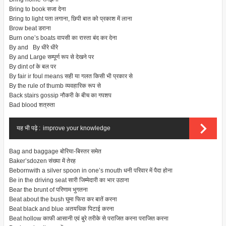
Bring to book
सजा देना
Bring to light
पता लगाना, छिपी बात को प्रकाश में लाना
Brow beat
डराना
Burn one’s boats
वापसी का रास्ता बंद कर देना
By and By
धीरे धीरे
By and Large
सम्पूर्ण रूप से देखने पर
By dint of
के बल पर
By fair ir foul means
सही या गलत किसी भी प्रकार से
By the rule of thumb
व्यवहारिक रूप से
Back stairs gossip
नौकरी के बीच का गपशप
Bad blood
शत्रुता
यह भी पढ़े :
improve your knowledge
Bag and baggage
बोरिया-बिस्तर समेत
Baker’sdozen
संख्या में तेरह
Bebornwith a silver spoon in one’s mouth
धनी परिवार में पैदा होना
Be in the driving seat
सारी जिम्मेदारी का भार उठाना
Bear the brunt of
परिणाम भुगतना
Beat about the bush
घुमा फिरा कर बातें करना
Beat black and blue
अतयधिक पिटाई करना
Beat hollow
काफी आसानी एवं बुरे तरीके से पराजित करना पराजित करना