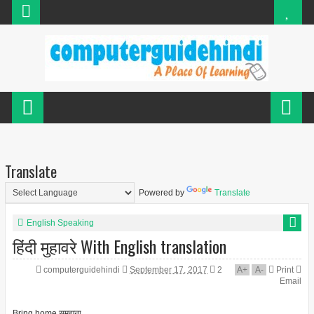
Translate
Powered by
Translate
English Speaking
हिंदी मुहावरे With English translation
computerguidehindi
September 17, 2017
2
A
+
A
-
Print
Email
Bring home
समझना