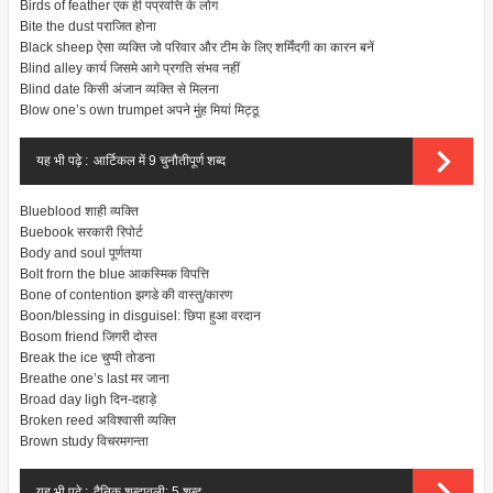
Birds of feather
एक ही पप्रवत्ति के लोग
Bite the dust
पराजित होना
Black sheep
ऐसा व्यक्ति जो परिवार और टीम के लिए शर्मिंदगी का कारन बनें
Blind alley
कार्य जिसमे आगे प्रगति संभव नहीं
Blind date
किसी अंजान व्यक्ति से मिलना
Blow one’s own trumpet
अपने मुंह मियां मिट्ठू
यह भी पढ़े :
आर्टिकल में 9 चुनौतीपूर्ण शब्द
Blueblood
शाही व्यक्ति
Buebook
सरकारी रिपोर्ट
Body and soul
पूर्णतया
Bolt frorn the blue
आकस्मिक विपत्ति
Bone of contention
झगडे की वास्तु/कारण
Boon/blessing in disguisel:
छिपा हुआ वरदान
Bosom friend
जिगरी दोस्त
Break the ice
चुप्पी तोडना
Breathe one’s last
मर जाना
Broad day ligh
दिन-दहाड़े
Broken reed
अविश्वासी व्यक्ति
Brown study
विचरमगन्ता
यह भी पढ़े :
दैनिक शब्दावली: 5 शब्द