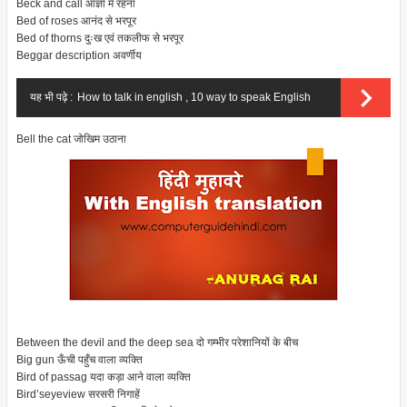
Beck and call
आज्ञा में रहना
Bed of roses
आनंद से भरपूर
Bed of thorns
दुःख एवं तकलीफ से भरपूर
Beggar description
अवर्णीय
यह भी पढ़े :
How to talk in english , 10 way to speak English
Bell the cat
जोखिम उठाना
Between the devil and the deep sea
दो गम्भीर परेशानियों के बीच
Big gun
ऊँची पहुँच वाला व्यक्ति
Bird of passag
यदा कड़ा आने वाला व्यक्ति
Bird’seyeview
सरसरी निगाहें