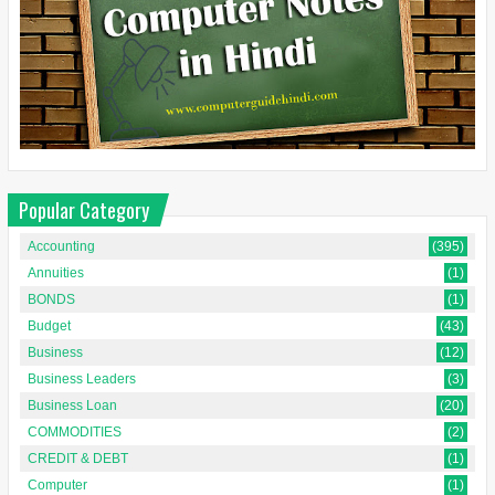
Popular Category
Accounting
(395)
Annuities
(1)
BONDS
(1)
Budget
(43)
Business
(12)
Business Leaders
(3)
Business Loan
(20)
COMMODITIES
(2)
CREDIT & DEBT
(1)
Computer
(1)