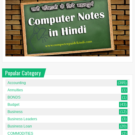
Popular Category
Accounting
(395)
Annuities
(1)
BONDS
(1)
Budget
(43)
Business
(12)
Business Leaders
(3)
Business Loan
(20)
COMMODITIES
(2)