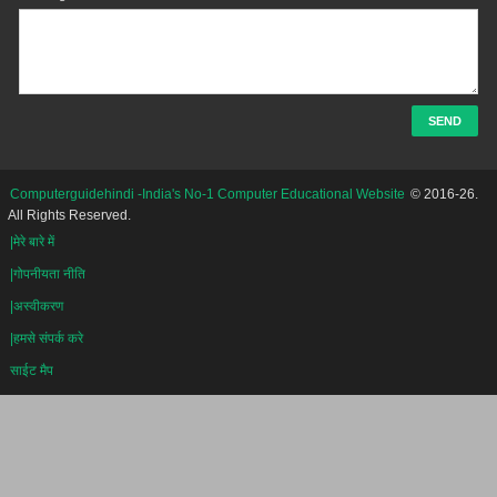
Computerguidehindi -India's No-1 Computer Educational Website
© 2016-26.
All Rights Reserved.
|मेरे बारे में
|गोपनीयता नीति
|अस्वीकरण
|हमसे संपर्क करे
साईट मैप