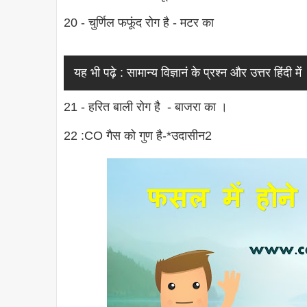
20 - चुर्णिल फफूंद रोग है - मटर का
यह भी पढ़े :
सामान्य विज्ञानं के प्रश्न और उत्तर हिंदी में
21 - हरित बाली रोग है - बाजरा का ।
22 :CO गैस को गुण है-*उदासीन2