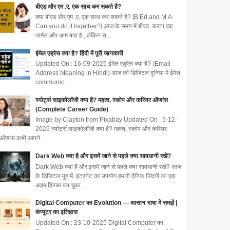
बीएड और एम .ए. एक साथ कर सकते है?
क्या बीएड और एम .ए. एक साथ कर सकते है? [B.Ed and M.A.
Can you do it together?] आज के समय में बीएड करना एक
नार्मल और आम बात है , लेकिन स...
ईमेल एड्रेस क्या है? हिंदी में पूरी जानकारी
Updated On : 16-09-2025 ईमेल एड्रेस क्या है? (Email
Address Meaning in Hindi) आज की डिजिटल दुनिया में ईमेल
communic...
स्पोर्ट्स साइकोलॉजी क्या है? महत्व, स्कोप और करियर ऑप्शंस
(Complete Career Guide)
Image by Clayton from Pixabay Updated On : 5-12-
2025 स्पोर्ट्स साइकोलॉजी क्या है? महत्व, स्कोप और करियर
ऑप्शंस कभी आपने ...
Dark Web क्या है और इसमें जाने से पहले क्या सावधानी रखें?
Dark Web क्या है और इसमें जाने से पहले क्या सावधानी रखें? आज
के डिजिटल युग में, इंटरनेट का उपयोग हमारी दैनिक जिंदगी का एक
अहम हिस्सा बन चुका...
Digital Computer का Evolution — आसान भाषा में समझें |
कंप्यूटर का इतिहास
Updated On : 23-10-2025 Digital Computer का