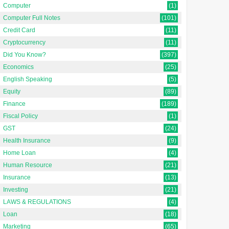
Computer
(1)
Computer Full Notes
(101)
Credit Card
(11)
Cryptocurrency
(11)
Did You Know?
(397)
Economics
(25)
English Speaking
(5)
Equity
(89)
Finance
(189)
Fiscal Policy
(1)
GST
(24)
Health Insurance
(9)
Home Loan
(4)
Human Resource
(21)
Insurance
(13)
Investing
(21)
LAWS & REGULATIONS
(4)
Loan
(18)
यांत्रिकी(सदिश राशि,अदिश
Marketing
(65)