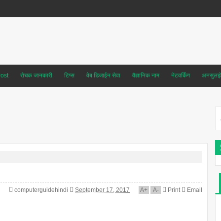
ost
रोचक जानकारी
टिप्स
वेब डिजाईन सेवा
वैज्ञानिक नाम
नेटवर्किंग
अनसुलझे 
computerguidehindi
September 17, 2017
A
+
A
-
Print
Email