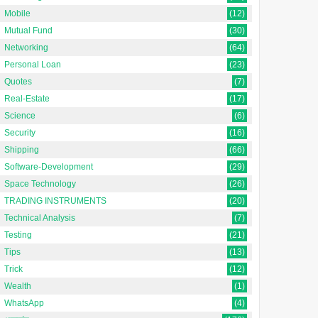
राशि,आवृत्ति )
Mobile
(12)
Mutual Fund
(30)
1. सदिश राशि क्या है ? [What is a
vector sign?] [In Hindi] वैसी
Networking
(64)
भौतिक राशि जिनमें परिमाण के साथ-सा...
Personal Loan
(23)
Quotes
(7)
Real-Estate
(17)
Science
(6)
Security
(16)
Shipping
(66)
Software-Development
(29)
Space Technology
(26)
TRADING INSTRUMENTS
(20)
Technical Analysis
(7)
Testing
(21)
Tips
(13)
Trick
(12)
Wealth
(1)
WhatsApp
(4)