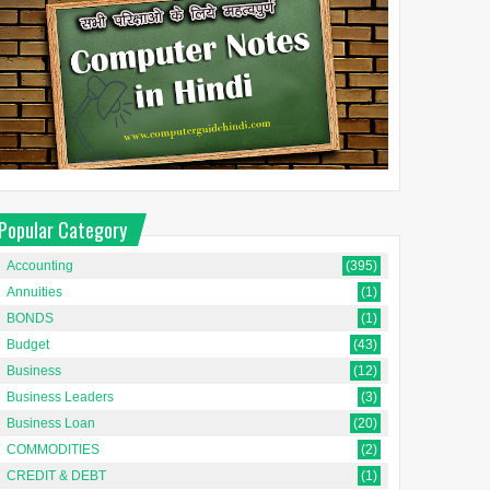
Popular Category
Accounting
(395)
Annuities
(1)
BONDS
(1)
Budget
(43)
Business
(12)
Business Leaders
(3)
Business Loan
(20)
COMMODITIES
(2)
CREDIT & DEBT
(1)