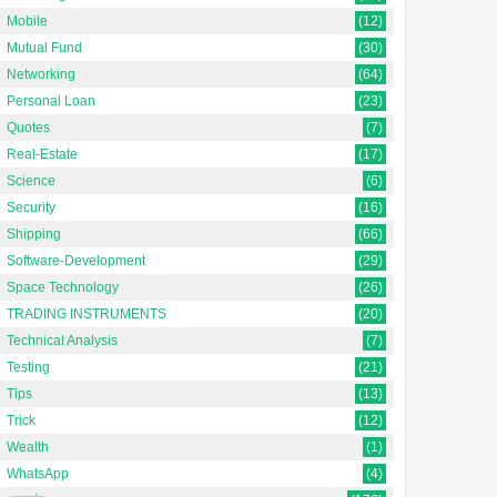
Mobile
(12)
Mutual Fund
(30)
Networking
(64)
Personal Loan
(23)
Quotes
(7)
Real-Estate
(17)
Science
(6)
Security
(16)
Shipping
(66)
Software-Development
(29)
Space Technology
(26)
TRADING INSTRUMENTS
(20)
Technical Analysis
(7)
Testing
(21)
Tips
(13)
Trick
(12)
Wealth
(1)
WhatsApp
(4)