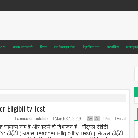
ost
रोचक जानकारी
टिप्स
वेब डिजाईन सेवा
वैज्ञानिक नाम
नेटवर्किंग
अनसुलझे 
r Eligibility Test
computerguidehindi
March 04, 2019
A
+
A
-
Print
Email
सामान्य नाम है और इसमें दो विभाजन हैं। सेंट्रल टीईटी
ट टीईटी (State Teacher Eligibility Test)। सेंट्रल टीईटी