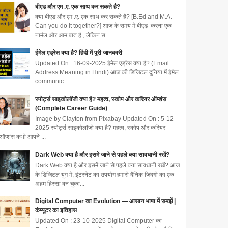
बीएड और एम .ए. एक साथ कर सकते है?
क्या बीएड और एम .ए. एक साथ कर सकते है? [B.Ed and M.A.
Can you do it together?] आज के समय में बीएड करना एक
नार्मल और आम बात है , लेकिन स...
ईमेल एड्रेस क्या है? हिंदी में पूरी जानकारी
Updated On : 16-09-2025 ईमेल एड्रेस क्या है? (Email
Address Meaning in Hindi) आज की डिजिटल दुनिया में ईमेल
communic...
स्पोर्ट्स साइकोलॉजी क्या है? महत्व, स्कोप और करियर ऑप्शंस
(Complete Career Guide)
Image by Clayton from Pixabay Updated On : 5-12-
2025 स्पोर्ट्स साइकोलॉजी क्या है? महत्व, स्कोप और करियर
ऑप्शंस कभी आपने ...
Dark Web क्या है और इसमें जाने से पहले क्या सावधानी रखें?
Dark Web क्या है और इसमें जाने से पहले क्या सावधानी रखें? आज
के डिजिटल युग में, इंटरनेट का उपयोग हमारी दैनिक जिंदगी का एक
अहम हिस्सा बन चुका...
Digital Computer का Evolution — आसान भाषा में समझें |
कंप्यूटर का इतिहास
Updated On : 23-10-2025 Digital Computer का