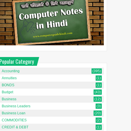
Popular Category
Accounting
(395)
Annuities
(1)
BONDS
(1)
Budget
(43)
Business
(12)
Business Leaders
(3)
Business Loan
(20)
COMMODITIES
(2)
CREDIT & DEBT
(1)