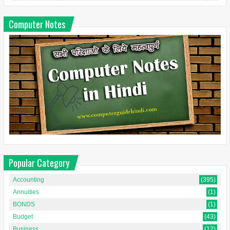
Computer Notes
Popular Category
Accounting
(395)
Annuities
(1)
BONDS
(1)
Budget
(43)
Business
(12)