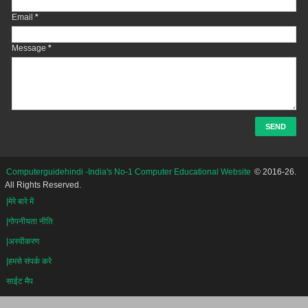
Email
*
Message
*
Computerguidehindi -India's No-1 Computer Educational Website
© 2016-26.
All Rights Reserved.
|मेरे बारे में
|गोपनीयता नीति
|अस्वीकरण
|हमसे संपर्क करे
साईट मैप