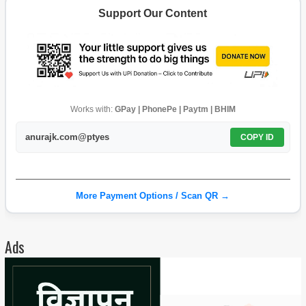
Support Our Content
Works with:
GPay | PhonePe | Paytm | BHIM
anurajk.com@ptyes
COPY ID
More Payment Options / Scan QR →
Ads