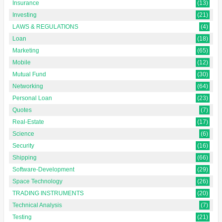
Insurance
(13)
Investing
(21)
LAWS & REGULATIONS
(4)
Loan
(18)
Marketing
(65)
Mobile
(12)
Mutual Fund
(30)
Networking
(64)
Personal Loan
(23)
Quotes
(7)
Real-Estate
(17)
Science
(6)
Security
(16)
Shipping
(66)
Software-Development
(29)
Space Technology
(26)
TRADING INSTRUMENTS
(20)
Technical Analysis
(7)
Testing
(21)