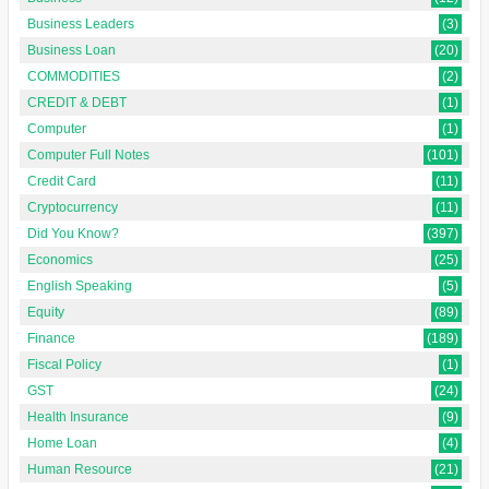
Business Leaders
(3)
Business Loan
(20)
COMMODITIES
(2)
CREDIT & DEBT
(1)
Computer
(1)
Computer Full Notes
(101)
Credit Card
(11)
Cryptocurrency
(11)
Did You Know?
(397)
Economics
(25)
English Speaking
(5)
Equity
(89)
Finance
(189)
Fiscal Policy
(1)
GST
(24)
Health Insurance
(9)
Home Loan
(4)
Human Resource
(21)