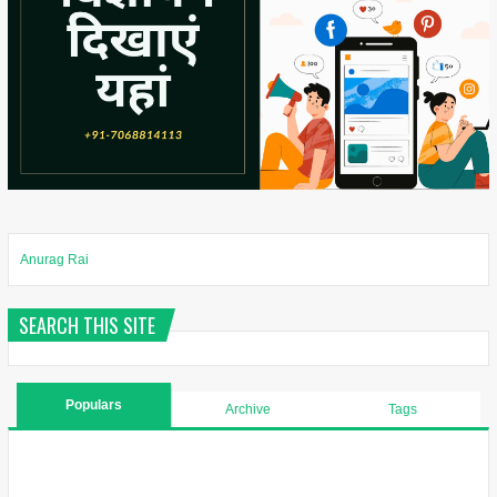
Anurag Rai
SEARCH THIS SITE
Populars
Archive
Tags