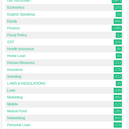
Did You Know?
(397)
Economics
(25)
English Speaking
(5)
Equity
(89)
Finance
(189)
Fiscal Policy
(1)
GST
(24)
Health Insurance
(9)
Home Loan
(4)
Human Resource
(21)
Insurance
(13)
Investing
(21)
LAWS & REGULATIONS
(4)
Loan
(18)
Marketing
(65)
Mobile
(12)
Mutual Fund
(30)
Networking
(64)
Personal Loan
(23)