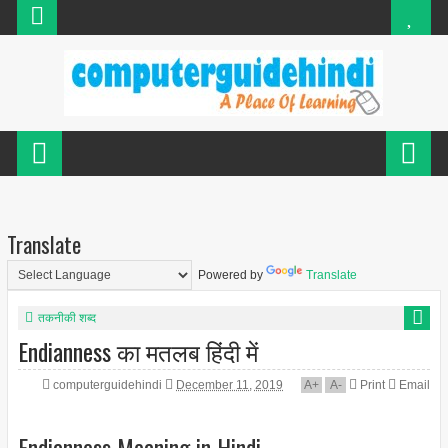
Translate
Powered by
Translate
तकनीकी शब्द
Endianness का मतलब हिंदी में
computerguidehindi
December 11, 2019
A
+
A
-
Print
Email
Endianness Meaning in Hindi