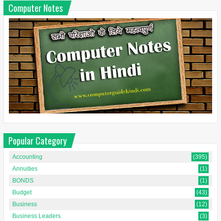
Computer Notes
Popular Category
Accounting
(395)
Annuities
(1)
BONDS
(1)
Budget
(43)
Business
(12)
Business Leaders
(3)