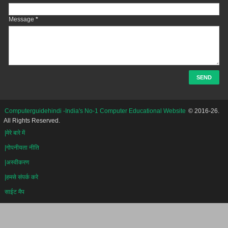
Message
*
Computerguidehindi -India's No-1 Computer Educational Website
© 2016-26.
All Rights Reserved.
|मेरे बारे में
|गोपनीयता नीति
|अस्वीकरण
|हमसे संपर्क करे
साईट मैप