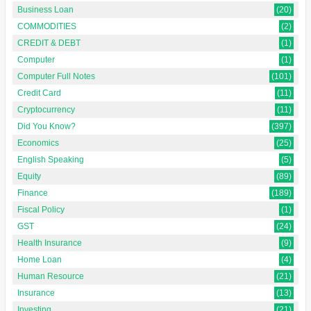
Business Loan
(20)
COMMODITIES
(2)
CREDIT & DEBT
(1)
Computer
(1)
Computer Full Notes
(101)
Credit Card
(11)
Cryptocurrency
(11)
Did You Know?
(397)
Economics
(25)
English Speaking
(5)
Equity
(89)
Finance
(189)
Fiscal Policy
(1)
GST
(24)
Health Insurance
(9)
Home Loan
(4)
Human Resource
(21)
Insurance
(13)
Investing
(21)