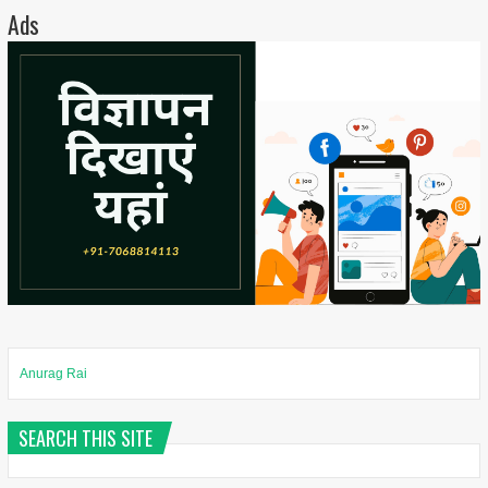
Ads
Anurag Rai
SEARCH THIS SITE