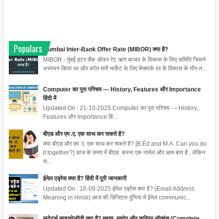
Populars
Mumbai Inter-Bank Offer Rate (MIBOR) क्या है?
MIBOR - मुंबई इंटर-बैंक ऑफर रेट ऋण बाजार के विकास के लिए समिति जिसने
अध्ययन किया था और कॉल मनी मार्केट के लिए बेंचमार्क दर के विकास के तौर-त...
Computer का पूरा परिचय — History, Features और Importance
हिंदी में
Updated On : 21-10-2025 Computer का पूरा परिचय — History,
Features और Importance हिं...
बीएड और एम .ए. एक साथ कर सकते है?
क्या बीएड और एम .ए. एक साथ कर सकते है? [B.Ed and M.A. Can you do
it together?] आज के समय में बीएड करना एक नार्मल और आम बात है , लेकिन
स...
ईमेल एड्रेस क्या है? हिंदी में पूरी जानकारी
Updated On : 16-09-2025 ईमेल एड्रेस क्या है? (Email Address
Meaning in Hindi) आज की डिजिटल दुनिया में ईमेल communic...
स्पोर्ट्स साइकोलॉजी क्या है? महत्व, स्कोप और करियर ऑप्शंस (Complete