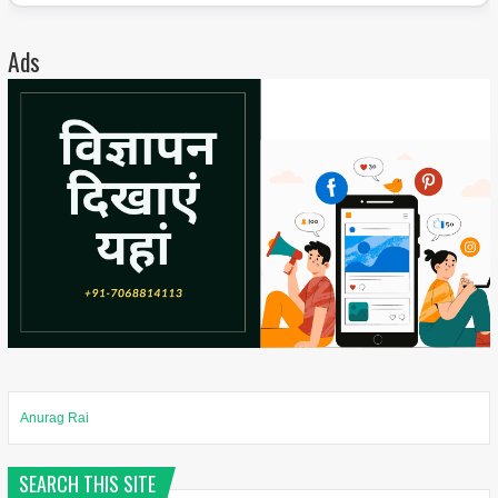
Ads
Anurag Rai
SEARCH THIS SITE