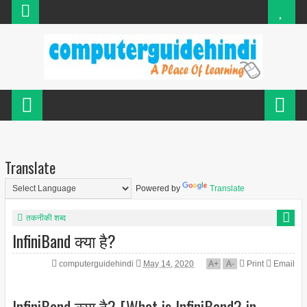
Translate
Powered by
Translate
तकनीकी शब्द
InfiniBand क्या है?
computerguidehindi
May 14, 2020
A
+
A
-
Print
Email
InfiniBand क्या है? [What is InfiniBand? in