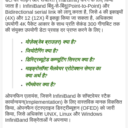
डेटा को जोड़ने और संचारित (Transmit) करने के लिए किया
जाता है। InfiniBand बिंदु-से-बिंदु(Point-to-Point) और
Bidirectional serial link को लागू करता है, जिसे 4 की इकाइयों
(4X) और 12 (12X) में इकठ्ठा किया जा सकता है, अधिकतम
उपयोगी 4K पैकेट आकार के साथ प्रति सेकंड 300 गीगाबिट तक
की संयुक्त उपयोगी डेटा प्रवाह दर प्राप्त करने के लिए।
मोज़ेक(वेब ब्राउज़र) क्या है?
जियोटैगिंग क्या है?
डिस्ट्रिब्यूटेड कम्प्यूटिंग सिस्टम क्या है?
माइक्रोसॉफ्ट मैलवेयर प्रोटेक्शन सेण्टर का
क्या अर्थ है?
स्पैमवेयर क्या है?
ओपनफिन एलायंस, जिसने InfiniBand के सॉफ्टवेयर स्टैक
कार्यान्वयन(Implementation) के लिए वास्तविक मानक विकसित
किया, ओपनफैन एंटरप्राइज डिस्ट्रीब्यूशन (OFED) को जारी
किया, जिसे अधिकांश UNIX, Linux और Windows
InfiniBand विक्रेताओं ने अपनाया।