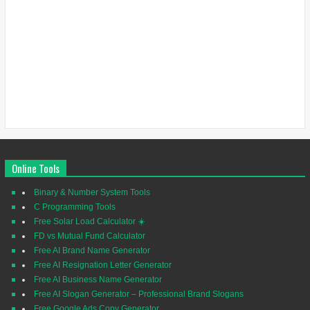
Online Tools
Binary & Number System Tools
C Programming Tools
Free Solar Load Calculator ☀️
FD vs Mutual Fund Calculator
Free AI Brand Name Generator
Free AI Resignation Letter Generator
Free AI Business Name Generator
Free AI Slogan Generator – Professional Brand Slogans
Free Google Ads Copy Generator