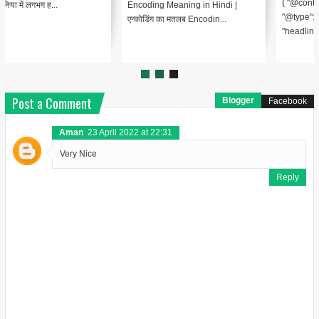
{ "@context": "https://schema.org",
Encoding Meaning in Hindi |
"@type": "BlogPosting",
एन्कोडिंग का मतलब Encodin...
"headline": "थंबनेल ...
Post a Comment
Blogger
Facebook
Aman
23 April 2022 at 22:31
Very Nice
Reply