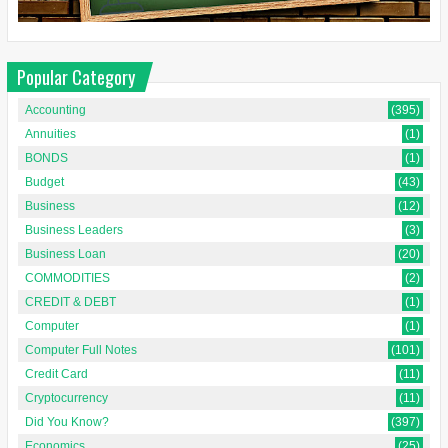
Popular Category
Accounting
(395)
Annuities
(1)
BONDS
(1)
Budget
(43)
Business
(12)
Business Leaders
(3)
Business Loan
(20)
COMMODITIES
(2)
CREDIT & DEBT
(1)
Computer
(1)
Computer Full Notes
(101)
Credit Card
(11)
Cryptocurrency
(11)
Did You Know?
(397)
Economics
(25)