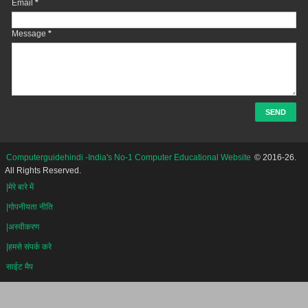
Email
*
Message
*
Computerguidehindi -India's No-1 Computer Educational Website
© 2016-26.
All Rights Reserved.
|मेरे बारे में
|गोपनीयता नीति
|अस्वीकरण
|हमसे संपर्क करे
साईट मैप