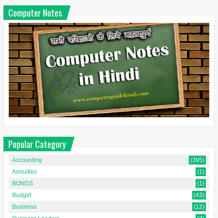
Computer Notes
Popular Category
Accounting
(395)
Annuities
(1)
BONDS
(1)
Budget
(43)
Business
(12)