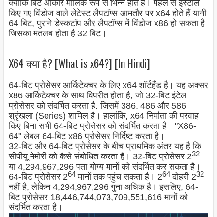
क्योंकि बिट आकार मौलिक रूप से भिन्न होते हैं। पहले से इंस्टॉल
किए गए विंडोज वाले लेटेस्ट लैपटॉप्स आमतौर पर x64 होते हैं यानी
64 बिट, पुराने डेस्कटॉप और लैपटॉप्स में विंडोज x86 हो सकता है
जिसका मतलब होता है 32 बिट।
X64 क्या है? [What is x64?] [In Hindi]
64-बिट प्रोसेसर आर्किटेक्चर के लिए x64 शॉर्टहैंड है। यह अक्सर
x86 आर्किटेक्चर के साथ विपरीत होता है, जो 32-बिट इंटेल
प्रोसेसर को संदर्भित करता है, जिसमें 386, 486 और 586
श्रृंखला (Series) शामिल है। हालांकि, x64 निर्माता की परवाह
किए बिना सभी 64-बिट प्रोसेसर को संदर्भित करता है। "X86-
64" लेबल 64-बिट x86 प्रोसेसर निर्दिष्ट करता है।
32-बिट और 64-बिट प्रोसेसर के बीच प्राथमिक अंतर यह है कि
32
सीपीयू मेमोरी को कैसे संबोधित करता है। 32-बिट प्रोसेसर 2
या 4,294,967,296 पता योग्य मानों को संदर्भित कर सकता है।
64
64
32
64-बिट प्रोसेसर 2
मानों तक पहुंच सकता है। 2
दोहरी 2
नहीं है, लेकिन 4,294,967,296 गुना अधिक है। इसलिए, 64-
बिट प्रोसेसर 18,446,744,073,709,551,616 मानों को
संदर्भित करता है।