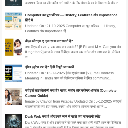
अध्ययन किया था और कॉल मनी मार्केट के लिए बेंचमार्क दर के विकास के तौर-त...
Computer का पूरा परिचय — History, Features और Importance
हिंदी में
Updated On : 21-10-2025 Computer का पूरा परिचय — History,
Features और Importance हिं...
बीएड और एम .ए. एक साथ कर सकते है?
क्या बीएड और एम .ए. एक साथ कर सकते है? [B.Ed and M.A. Can you do
it together?] आज के समय में बीएड करना एक नार्मल और आम बात है , लेकिन
स...
ईमेल एड्रेस क्या है? हिंदी में पूरी जानकारी
Updated On : 16-09-2025 ईमेल एड्रेस क्या है? (Email Address
Meaning in Hindi) आज की डिजिटल दुनिया में ईमेल communic...
स्पोर्ट्स साइकोलॉजी क्या है? महत्व, स्कोप और करियर ऑप्शंस (Complete
Career Guide)
Image by Clayton from Pixabay Updated On : 5-12-2025 स्पोर्ट्स
साइकोलॉजी क्या है? महत्व, स्कोप और करियर ऑप्शंस कभी आपने ...
Dark Web क्या है और इसमें जाने से पहले क्या सावधानी रखें?
Dark Web क्या है और इसमें जाने से पहले क्या सावधानी रखें? आज के डिजिटल
युग में, इंटरनेट का उपयोग हमारी दैनिक जिंदगी का एक अहम हिस्सा बन चुका...