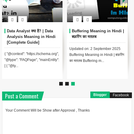
Data Analyst क्या है? | Data
Buffering Meaning in Hindi |
Analysis Meaning in Hindi
बफ़रिंग का मतलब
[Complete Guide]
Updated on: 2 September 2025
{ "@context": "https://schema.org",
Buffering Meaning in Hindi | बफ़रिंग
"@type": "FAQPage", "mainEntity":
का मतलब Buffering m...
[ { "@ty...
Post a Comment
Blogger
Facebook
Your Comment Will be Show after Approval , Thanks