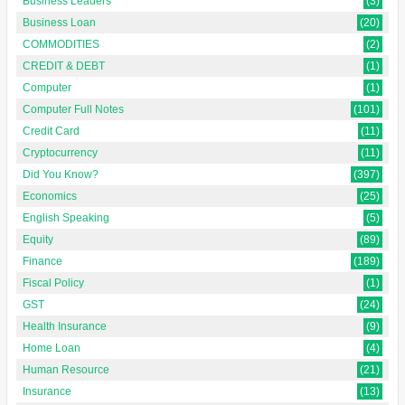
Business Leaders
(3)
Business Loan
(20)
COMMODITIES
(2)
CREDIT & DEBT
(1)
Computer
(1)
Computer Full Notes
(101)
Credit Card
(11)
Cryptocurrency
(11)
Did You Know?
(397)
Economics
(25)
English Speaking
(5)
Equity
(89)
Finance
(189)
Fiscal Policy
(1)
GST
(24)
Health Insurance
(9)
Home Loan
(4)
Human Resource
(21)
Insurance
(13)