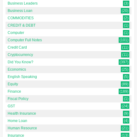
Business Leaders
(3)
Business Loan
(20)
COMMODITIES
(2)
CREDIT & DEBT
(1)
Computer
(1)
Computer Full Notes
(101)
Credit Card
(11)
Cryptocurrency
(11)
Did You Know?
(397)
Economics
(25)
English Speaking
(5)
Equity
(89)
Finance
(189)
Fiscal Policy
(1)
GST
(24)
Health Insurance
(9)
Home Loan
(4)
Human Resource
(21)
Insurance
(13)