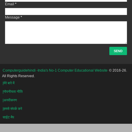
Email
*
Message
*
Computerguidehindi -India's No-1 Computer Educational Website
© 2016-26.
All Rights Reserved.
|मेरे बारे में
|गोपनीयता नीति
|अस्वीकरण
|हमसे संपर्क करे
साईट मैप