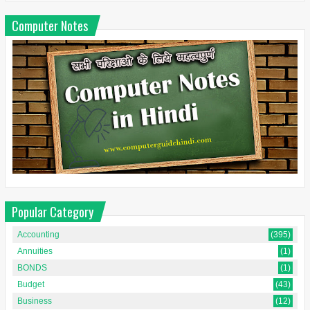
Computer Notes
Popular Category
Accounting
(395)
Annuities
(1)
BONDS
(1)
Budget
(43)
Business
(12)