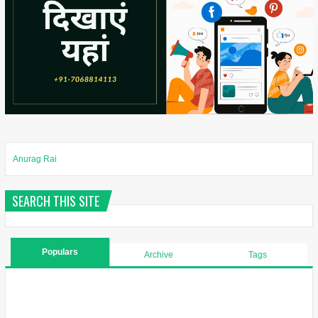
Anurag Rai
SEARCH THIS SITE
Populars
Archive
Tags