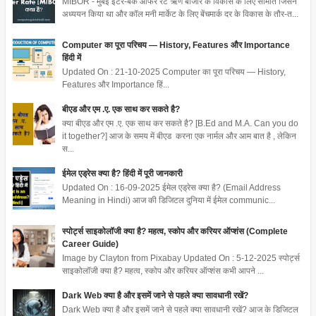
MIBOR - मुंबई इंटर-बैंक ऑफर रेट ऋण बाजार के विकास के लिए समिति जिसने
अध्ययन किया था और कॉल मनी मार्केट के लिए बेंचमार्क दर के विकास के तौर-त...
Computer का पूरा परिचय — History, Features और Importance
हिंदी में
Updated On : 21-10-2025 Computer का पूरा परिचय — History,
Features और Importance हिं...
बीएड और एम .ए. एक साथ कर सकते है?
क्या बीएड और एम .ए. एक साथ कर सकते है? [B.Ed and M.A. Can you do
it together?] आज के समय में बीएड करना एक नार्मल और आम बात है , लेकिन
स...
ईमेल एड्रेस क्या है? हिंदी में पूरी जानकारी
Updated On : 16-09-2025 ईमेल एड्रेस क्या है? (Email Address
Meaning in Hindi) आज की डिजिटल दुनिया में ईमेल communic...
स्पोर्ट्स साइकोलॉजी क्या है? महत्व, स्कोप और करियर ऑप्शंस (Complete
Career Guide)
Image by Clayton from Pixabay Updated On : 5-12-2025 स्पोर्ट्स
साइकोलॉजी क्या है? महत्व, स्कोप और करियर ऑप्शंस कभी आपने ...
Dark Web क्या है और इसमें जाने से पहले क्या सावधानी रखें?
Dark Web क्या है और इसमें जाने से पहले क्या सावधानी रखें? आज के डिजिटल