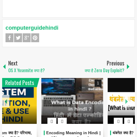
computerguidehindi
Next
Previous
OS X Yosemite क्या है?
क्या है Zero Day Exploit?
Related Posts
1
6
Encoding Meaning in Hindi |
थंबनेल क्या है? | Thumbnail