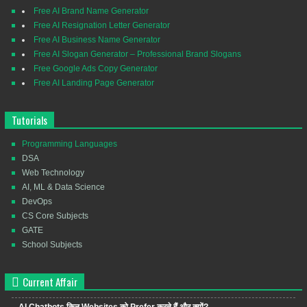
Free AI Brand Name Generator
Free AI Resignation Letter Generator
Free AI Business Name Generator
Free AI Slogan Generator – Professional Brand Slogans
Free Google Ads Copy Generator
Free AI Landing Page Generator
Tutorials
Programming Languages
DSA
Web Technology
AI, ML & Data Science
DevOps
CS Core Subjects
GATE
School Subjects
Current Affair
AI Chatbots किन Websites को Prefer करते हैं और क्यों?