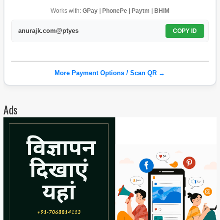
Works with:
GPay | PhonePe | Paytm | BHIM
anurajk.com@ptyes
COPY ID
More Payment Options / Scan QR →
Ads