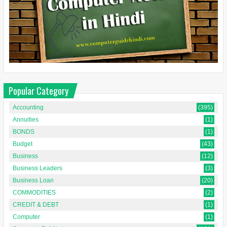
Popular Category
Accounting
(395)
Annuities
(1)
BONDS
(1)
Budget
(43)
Business
(12)
Business Leaders
(3)
Business Loan
(20)
COMMODITIES
(2)
CREDIT & DEBT
(1)
Computer
(1)