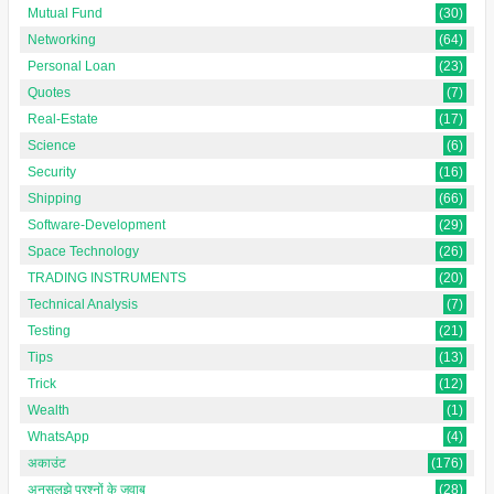
Mutual Fund
(30)
Networking
(64)
Personal Loan
(23)
Quotes
(7)
Real-Estate
(17)
Science
(6)
Security
(16)
Shipping
(66)
Software-Development
(29)
Space Technology
(26)
TRADING INSTRUMENTS
(20)
Technical Analysis
(7)
Testing
(21)
Tips
(13)
Trick
(12)
Wealth
(1)
WhatsApp
(4)
अकाउंट
(176)
अनसुलझे प्रश्नों के जवाब
(28)