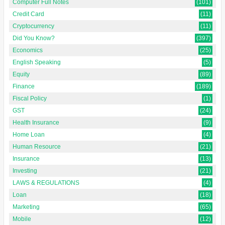
Computer Full Notes
(101)
Credit Card
(11)
Cryptocurrency
(11)
Did You Know?
(397)
Economics
(25)
English Speaking
(5)
Equity
(89)
Finance
(189)
Fiscal Policy
(1)
GST
(24)
Health Insurance
(9)
Home Loan
(4)
Human Resource
(21)
Insurance
(13)
Investing
(21)
LAWS & REGULATIONS
(4)
Loan
(18)
Marketing
(65)
Mobile
(12)