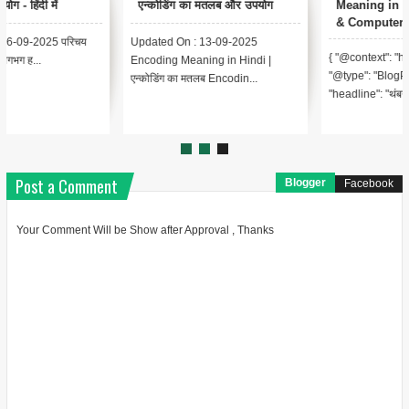
एन्कोडिंग का मतलब और उपयोग
Meaning in Hindi (YouTube
& Computer Example)
Updated On : 13-09-2025
{ "@context": "https://schema.org",
Encoding Meaning in Hindi |
"@type": "BlogPosting",
एन्कोडिंग का मतलब Encodin...
"headline": "थंबनेल ...
Post a Comment
Blogger
Facebook
Your Comment Will be Show after Approval , Thanks