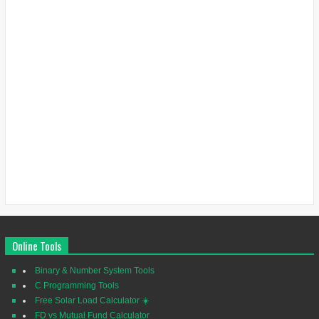
Online Tools
Binary & Number System Tools
C Programming Tools
Free Solar Load Calculator ☀️
FD vs Mutual Fund Calculator