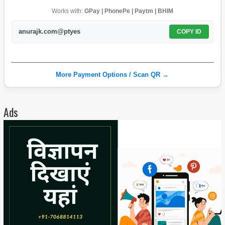
Works with:
GPay | PhonePe | Paytm | BHIM
anurajk.com@ptyes
COPY ID
More Payment Options / Scan QR →
Ads