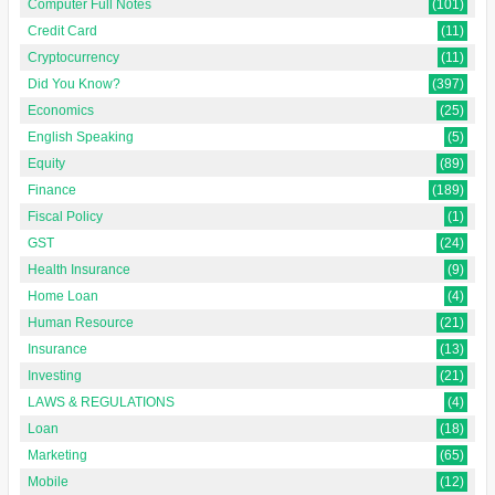
Computer Full Notes
(101)
Credit Card
(11)
Cryptocurrency
(11)
Did You Know?
(397)
Economics
(25)
English Speaking
(5)
Equity
(89)
Finance
(189)
Fiscal Policy
(1)
GST
(24)
Health Insurance
(9)
Home Loan
(4)
Human Resource
(21)
Insurance
(13)
Investing
(21)
LAWS & REGULATIONS
(4)
Loan
(18)
Marketing
(65)
Mobile
(12)