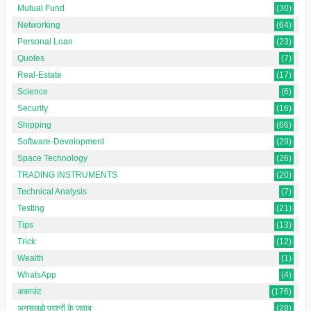
Mutual Fund
(30)
Networking
(64)
Personal Loan
(23)
Quotes
(7)
Real-Estate
(17)
Science
(6)
Security
(16)
Shipping
(66)
Software-Development
(29)
Space Technology
(26)
TRADING INSTRUMENTS
(20)
Technical Analysis
(7)
Testing
(21)
Tips
(13)
Trick
(12)
Wealth
(1)
WhatsApp
(4)
अकाउंट
(176)
अनसुलझे प्रश्नों के जवाब
(28)