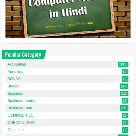
Popular Category
Accounting
(395)
Annuities
(1)
BONDS
(1)
Budget
(43)
Business
(12)
Business Leaders
(3)
Business Loan
(20)
COMMODITIES
(2)
CREDIT & DEBT
(1)
Computer
(1)