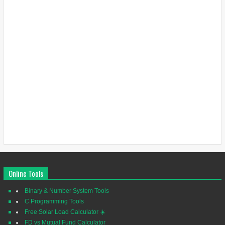
Online Tools
Binary & Number System Tools
C Programming Tools
Free Solar Load Calculator ☀️
FD vs Mutual Fund Calculator