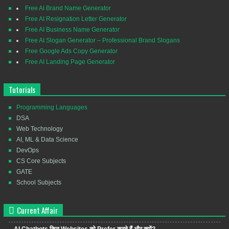
Free AI Brand Name Generator
Free AI Resignation Letter Generator
Free AI Business Name Generator
Free AI Slogan Generator – Professional Brand Slogans
Free Google Ads Copy Generator
Free AI Landing Page Generator
Tutorials
Programming Languages
DSA
Web Technology
AI, ML & Data Science
DevOps
CS Core Subjects
GATE
School Subjects
Current Affair
AI Chatbots किन Websites को Prefer करते हैं और क्यों?