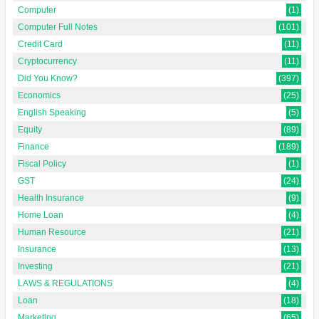
Computer
(1)
Computer Full Notes
(101)
Credit Card
(11)
Cryptocurrency
(11)
Did You Know?
(397)
Economics
(25)
English Speaking
(5)
Equity
(89)
Finance
(189)
Fiscal Policy
(1)
GST
(24)
Health Insurance
(9)
Home Loan
(4)
Human Resource
(21)
Insurance
(13)
Investing
(21)
LAWS & REGULATIONS
(4)
Loan
(18)
Marketing
(65)