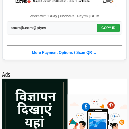
Works with:
GPay | PhonePe | Paytm | BHIM
anurajk.com@ptyes
COPY ID
More Payment Options / Scan QR →
Ads