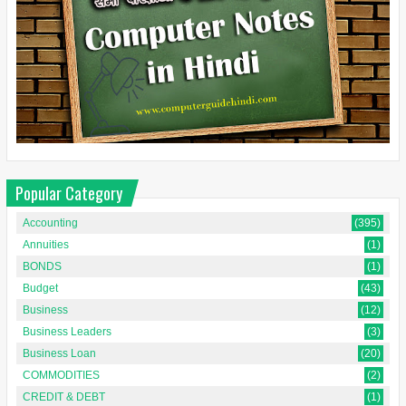
Popular Category
Accounting
(395)
Annuities
(1)
BONDS
(1)
Budget
(43)
Business
(12)
Business Leaders
(3)
Business Loan
(20)
COMMODITIES
(2)
CREDIT & DEBT
(1)